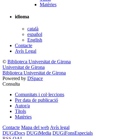
Matèries
idioma
català
español
English
Contacte
Avís Legal
©
Biblioteca Universitat de Girona
Universitat de Girona
Biblioteca Universitat de Girona
Powered by
DSpace
Consulta
Comunitats i col·leccions
Per data de publicació
Autor/a
Títols
Matèries
Contacte
Mapa del web
Avís legal
DUGiDocs
DUGiMedia
DUGiFonsEspecials
RSS
OAI