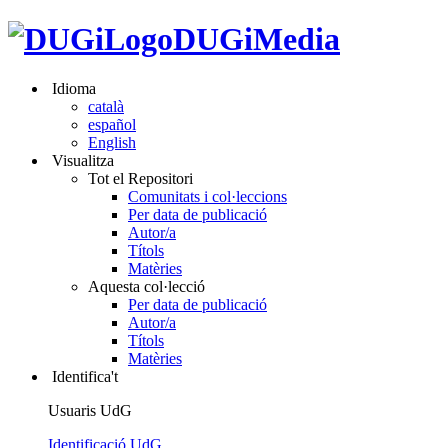
DUGiMedia
Idioma
català
español
English
Visualitza
Tot el Repositori
Comunitats i col·leccions
Per data de publicació
Autor/a
Títols
Matèries
Aquesta col·lecció
Per data de publicació
Autor/a
Títols
Matèries
Identifica't
Usuaris UdG
Identificació UdG