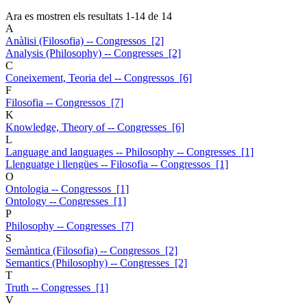
Ara es mostren els resultats
1
-
14
de
14
A
Anàlisi (Filosofia) -- Congressos [2]
Analysis (Philosophy) -- Congresses [2]
C
Coneixement, Teoria del -- Congressos [6]
F
Filosofia -- Congressos [7]
K
Knowledge, Theory of -- Congresses [6]
L
Language and languages -- Philosophy -- Congresses [1]
Llenguatge i llengües -- Filosofia -- Congressos [1]
O
Ontologia -- Congressos [1]
Ontology -- Congresses [1]
P
Philosophy -- Congresses [7]
S
Semàntica (Filosofia) -- Congressos [2]
Semantics (Philosophy) -- Congresses [2]
T
Truth -- Congresses [1]
V