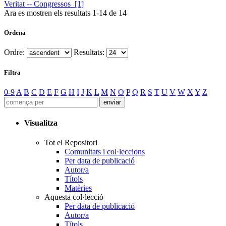
Veritat -- Congressos [1]
Ara es mostren els resultats
1
-
14
de
14
Ordena
Ordre:
Resultats:
Filtra
0-9
A
B
C
D
E
F
G
H
I
J
K
L
M
N
O
P
Q
R
S
T
U
V
W
X
Y
Z
Visualitza
Tot el Repositori
Comunitats i col·leccions
Per data de publicació
Autor/a
Títols
Matèries
Aquesta col·lecció
Per data de publicació
Autor/a
Títols