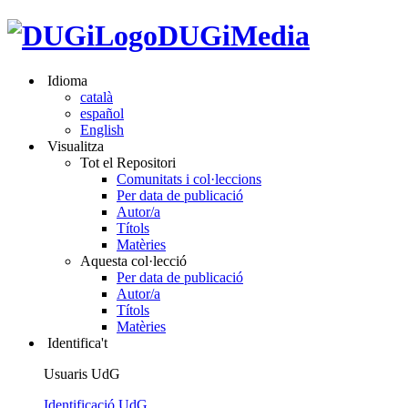
DUGiMedia
Idioma
català
español
English
Visualitza
Tot el Repositori
Comunitats i col·leccions
Per data de publicació
Autor/a
Títols
Matèries
Aquesta col·lecció
Per data de publicació
Autor/a
Títols
Matèries
Identifica't
Usuaris UdG
Identificació UdG