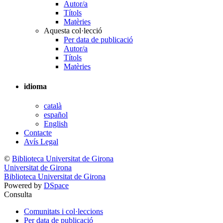
Autor/a
Títols
Matèries
Aquesta col·lecció
Per data de publicació
Autor/a
Títols
Matèries
idioma
català
español
English
Contacte
Avís Legal
©
Biblioteca Universitat de Girona
Universitat de Girona
Biblioteca Universitat de Girona
Powered by
DSpace
Consulta
Comunitats i col·leccions
Per data de publicació