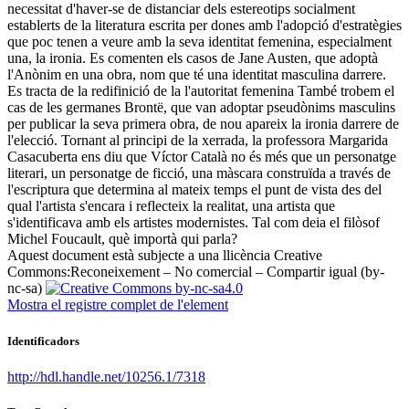
necessitat d'haver-se de distanciar dels estereotips socialment
establerts de la literatura escrita per dones amb l'adopció d'estratègies
que poc tenen a veure amb la seva identitat femenina, especialment
una, la ironia. Es comenten els casos de Jane Austen, que adoptà
l'Anònim en una obra, nom que té una identitat masculina darrere.
Es tracta de la redifinició de la l'autoritat femenina També trobem el
cas de les germanes Brontë, que van adoptar pseudònims masculins
per publicar la seva primera obra, de nou apareix la ironia darrere de
l'elecció. Tornant al principi de la xerrada, la professora Margarida
Casacuberta ens diu que Víctor Català no és més que un personatge
literari, un personatge de ficció, una màscara construïda a través de
l'escriptura que determina al mateix temps el punt de vista des del
qual l'artista s'encara i reflecteix la realitat, una artista que
s'identificava amb els artistes modernistes. Tal com deia el filòsof
Michel Foucault, què importà qui parla? ​
Aquest document està subjecte a una llicència Creative
Commons:
Reconeixement – No comercial – Compartir igual (by-
nc-sa)
Mostra el registre complet de l'element
Identificadors
http://hdl.handle.net/10256.1/7318