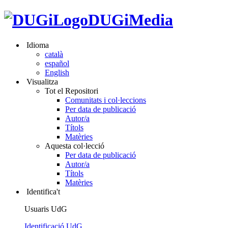
DUGiMedia
Idioma
català
español
English
Visualitza
Tot el Repositori
Comunitats i col·leccions
Per data de publicació
Autor/a
Títols
Matèries
Aquesta col·lecció
Per data de publicació
Autor/a
Títols
Matèries
Identifica't
Usuaris UdG
Identificació UdG