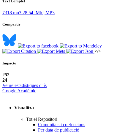
Text Complet
7318.mp3
28.54 Mb | MP3
Compartir
</>
Impacte
252
24
Veure estadístiques d'ús
Google Acadèmic
Visualitza
Tot el Repositori
Comunitats i col·leccions
Per data de publicació