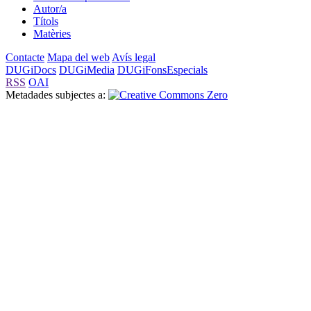
Autor/a
Títols
Matèries
Contacte
Mapa del web
Avís legal
DUGiDocs
DUGiMedia
DUGiFonsEspecials
RSS
OAI
Metadades subjectes a: