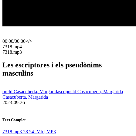
00:00
/
00:00
</>
​7318.mp4
​7318.mp3
Les escriptores i els pseudònims
masculins
orcId Casacuberta, Margarida
scopusId Casacuberta, Margarida
Casacuberta, Margarida
​ 2023-09-26
Text Complet
7318.mp3
28.54 Mb | MP3