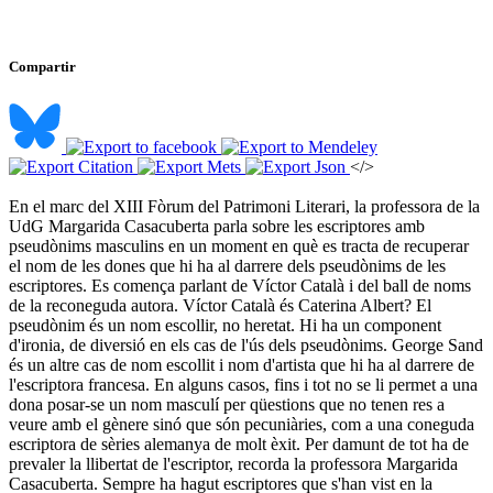
Compartir
</>
En el marc del XIII Fòrum del Patrimoni Literari, la professora de la
UdG Margarida Casacuberta parla sobre les escriptores amb
pseudònims masculins en un moment en què es tracta de recuperar
el nom de les dones que hi ha al darrere dels pseudònims de les
escriptores. Es comença parlant de Víctor Català i del ball de noms
de la reconeguda autora. Víctor Català és Caterina Albert? El
pseudònim és un nom escollir, no heretat. Hi ha un component
d'ironia, de diversió en els cas de l'ús dels pseudònims. George Sand
és un altre cas de nom escollit i nom d'artista que hi ha al darrere de
l'escriptora francesa. En alguns casos, fins i tot no se li permet a una
dona posar-se un nom masculí per qüestions que no tenen res a
veure amb el gènere sinó que són pecuniàries, com a una coneguda
escriptora de sèries alemanya de molt èxit. Per damunt de tot ha de
prevaler la llibertat de l'escriptor, recorda la professora Margarida
Casacuberta. Sempre ha hagut escriptores que s'han vist en la