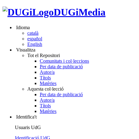
DUGiMedia
Idioma
català
español
English
Visualitza
Tot el Repositori
Comunitats i col·leccions
Per data de publicació
Autor/a
Títols
Matèries
Aquesta col·lecció
Per data de publicació
Autor/a
Títols
Matèries
Identifica't
Usuaris UdG
Identificació UdG