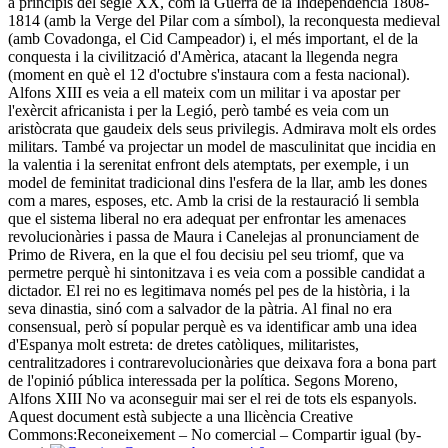
a principis del segle XX, com la Guerra de la Independència 1808-
1814 (amb la Verge del Pilar com a símbol), la reconquesta medieval
(amb Covadonga, el Cid Campeador) i, el més important, el de la
conquesta i la civilització d'Amèrica, atacant la llegenda negra
(moment en què el 12 d'octubre s'instaura com a festa nacional).
Alfons XIII es veia a ell mateix com un militar i va apostar per
l'exèrcit africanista i per la Legió, però també es veia com un
aristòcrata que gaudeix dels seus privilegis. Admirava molt els ordes
militars. També va projectar un model de masculinitat que incidia en
la valentia i la serenitat enfront dels atemptats, per exemple, i un
model de feminitat tradicional dins l'esfera de la llar, amb les dones
com a mares, esposes, etc. Amb la crisi de la restauració li sembla
que el sistema liberal no era adequat per enfrontar les amenaces
revolucionàries i passa de Maura i Canelejas al pronunciament de
Primo de Rivera, en la que el fou decisiu pel seu triomf, que va
permetre perquè hi sintonitzava i es veia com a possible candidat a
dictador. El rei no es legitimava només pel pes de la història, i la
seva dinastia, sinó com a salvador de la pàtria. Al final no era
consensual, però sí popular perquè es va identificar amb una idea
d'Espanya molt estreta: de dretes catòliques, militaristes,
centralitzadores i contrarevolucionàries que deixava fora a bona part
de l'opinió pública interessada per la política. Segons Moreno,
Alfons XIII No va aconseguir mai ser el rei de tots els espanyols. ​
Aquest document està subjecte a una llicència Creative
Commons:
Reconeixement – No comercial – Compartir igual (by-