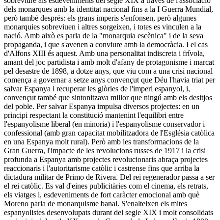
sobreviure als esdeveniments del segle XIX a través de l'associació
dels monarques amb la identitat nacional fins a la I Guerra Mundial,
però també després: els grans imperis s'enfonsen, però algunes
monarquies sobreviuen i altres sorgeixen, i totes es vinculen a la
nació. Amb això es parla de la "monarquia escènica" i de la seva
propaganda, i que s'avenen a conviure amb la democràcia. I el cas
d'Alfons XIII és aquest. Amb una personalitat indiscreta i frívola,
amant del joc partidista i amb molt d'afany de protagonisme i marcat
pel desastre de 1898, a dotze anys, que viu com a una crisi nacional
comença a governar a setze anys convençut que Déu l'havia triat per
salvar Espanya i recuperar les glòries de l'imperi espanyol, i,
convençut també que sintonitzava millor que ningú amb els desitjos
del poble. Per salvar Espanya impulsa diversos projectes: en un
principi respectant la constitució mantenint l'equilibri entre
l'espanyolisme liberal (en minoria) i l'espanyolisme conservador i
confessional (amb gran capacitat mobilitzadora de l'Església catòlica
en una Espanya molt rural). Però amb les transformacions de la
Gran Guerra, l'impacte de les revolucions russes de 1917 i la crisi
profunda a Espanya amb projectes revolucionaris abraça projectes
reaccionaris i l'autoritarisme catòlic i castrense fins que arriba la
dictadura militar de Primo de Rivera. Del rei regenerador passa a ser
el rei catòlic. Es val d'eines publicitàries com el cinema, els retrats,
els viatges i, esdeveniments de fort caràcter emocional amb què
Moreno parla de monarquisme banal. S'enalteixen els mites
espanyolistes desenvolupats durant del segle XIX i molt consolidats