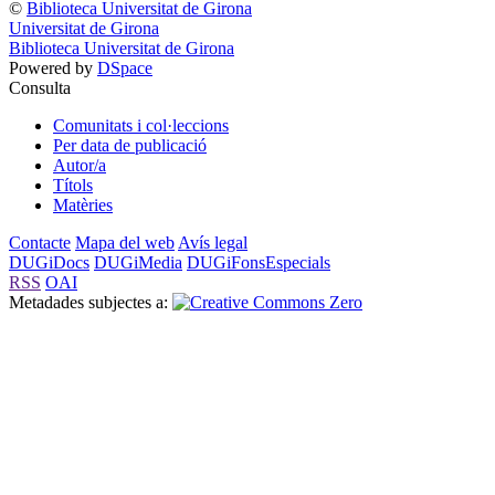
©
Biblioteca Universitat de Girona
Universitat de Girona
Biblioteca Universitat de Girona
Powered by
DSpace
Consulta
Comunitats i col·leccions
Per data de publicació
Autor/a
Títols
Matèries
Contacte
Mapa del web
Avís legal
DUGiDocs
DUGiMedia
DUGiFonsEspecials
RSS
OAI
Metadades subjectes a: