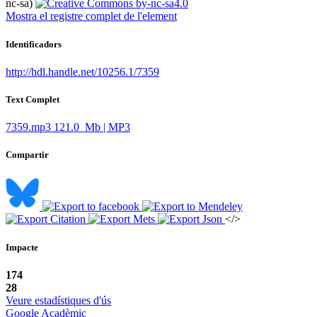
nc-sa)
Mostra el registre complet de l'element
Identificadors
http://hdl.handle.net/10256.1/7359
Text Complet
7359.mp3
121.0 Mb | MP3
Compartir
</>
Impacte
174
28
Veure estadístiques d'ús
Google Acadèmic