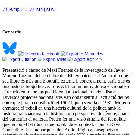
7359.mp3
121.0 Mb | MP3
Compartir
</>
Presentació a càrrec de Maxi Fuentes de la investigació de Javier
Moreno Luzón i del seu llibre de "El rey patriota". L'autor diu que el
seu llibre és més una biografia externa i, concretament, parla que és
una història biogràfica. Alfons XIII fou un individu excepcional en
la relació entre monarquia i identitat nacional i nacionalisme.
Diversos projectes nacionalistes van donar sentit a l'actuació del rei
entre que jura la constitució el 1902 i quan s'exilia el 1931. Moreno
emmarca el treball en una història cultural de la política amb la
història transnacional i la història amb perspectiva de gènere, anant
del particular al general. Pretén fer una visió àmplia del fet polític
que inclou el fet ritual i que no oblida el context, citant a David
Cannadine. Les monarquies de l'Antic Règim aconsegueixen