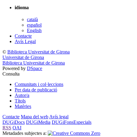
idioma
català
español
English
Contacte
Avís Legal
©
Biblioteca Universitat de Girona
Universitat de Girona
Biblioteca Universitat de Girona
Powered by
DSpace
Consulta
Comunitats i col·leccions
Per data de publicació
Autor/a
Títols
Matèries
Contacte
Mapa del web
Avís legal
DUGiDocs
DUGiMedia
DUGiFonsEspecials
RSS
OAI
Metadades subjectes a: