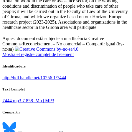
Roda. on work in the care or assistance sector, on the working
conditions and discrimination of people who take care of other
people; it will be carried out in the Faculty of Law of the University
of Girona, and which we organize based on our Horizon Europe
research project (2023-2025). Associations and organizations in the
healthcare sector in the Girona area will participate ​
Aquest document està subjecte a una llicència Creative
Commons:
Reconeixement – No comercial – Compartir igual (by-
nc-sa)
Mostra el registre complet de l'element
Identificadors
http://hdl.handle.net/10256.1/7444
Text Complet
7444.mp3
7.858 Mb | MP3
Compartir