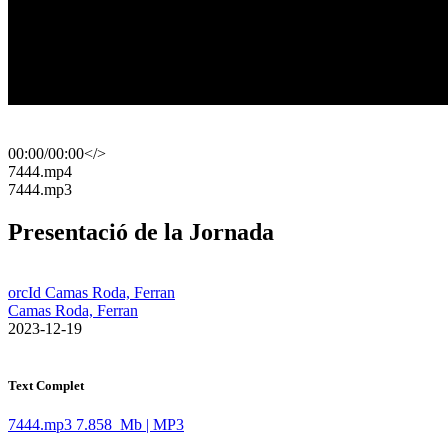
00:00
/
00:00
</>
​7444.mp4
​7444.mp3
Presentació de la Jornada
orcId Camas Roda, Ferran
Camas Roda, Ferran
​ 2023-12-19
Text Complet
7444.mp3
7.858 Mb | MP3