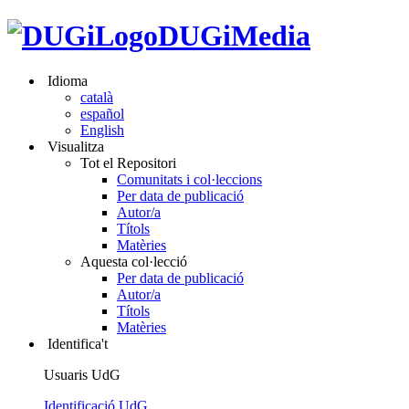
DUGiMedia
Idioma
català
español
English
Visualitza
Tot el Repositori
Comunitats i col·leccions
Per data de publicació
Autor/a
Títols
Matèries
Aquesta col·lecció
Per data de publicació
Autor/a
Títols
Matèries
Identifica't
Usuaris UdG
Identificació UdG