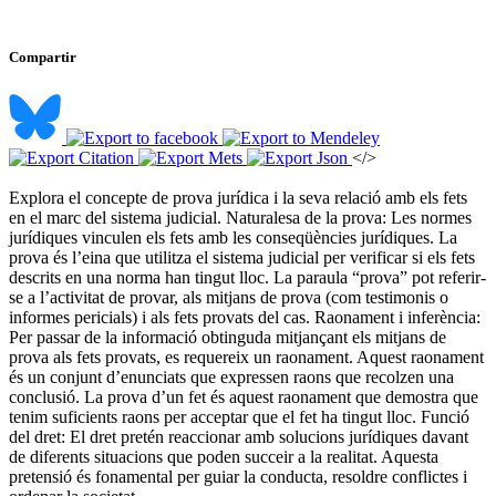
Compartir
</>
Explora el concepte de prova jurídica i la seva relació amb els fets
en el marc del sistema judicial. Naturalesa de la prova: Les normes
jurídiques vinculen els fets amb les conseqüències jurídiques. La
prova és l’eina que utilitza el sistema judicial per verificar si els fets
descrits en una norma han tingut lloc. La paraula “prova” pot referir-
se a l’activitat de provar, als mitjans de prova (com testimonis o
informes pericials) i als fets provats del cas. Raonament i inferència:
Per passar de la informació obtinguda mitjançant els mitjans de
prova als fets provats, es requereix un raonament. Aquest raonament
és un conjunt d’enunciats que expressen raons que recolzen una
conclusió. La prova d’un fet és aquest raonament que demostra que
tenim suficients raons per acceptar que el fet ha tingut lloc. Funció
del dret: El dret pretén reaccionar amb solucions jurídiques davant
de diferents situacions que poden succeir a la realitat. Aquesta
pretensió és fonamental per guiar la conducta, resoldre conflictes i