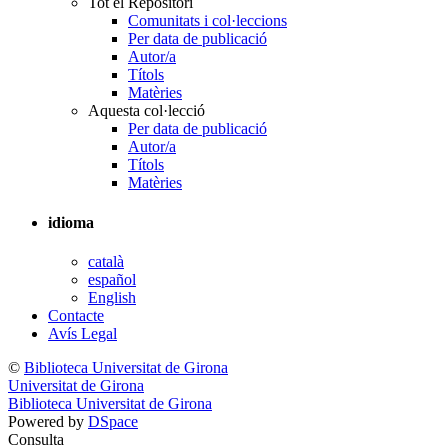
Tot el Repositori
Comunitats i col·leccions
Per data de publicació
Autor/a
Títols
Matèries
Aquesta col·lecció
Per data de publicació
Autor/a
Títols
Matèries
idioma
català
español
English
Contacte
Avís Legal
©
Biblioteca Universitat de Girona
Universitat de Girona
Biblioteca Universitat de Girona
Powered by
DSpace
Consulta