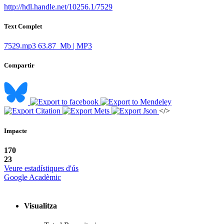
http://hdl.handle.net/10256.1/7529
Text Complet
7529.mp3
63.87 Mb | MP3
Compartir
</>
Impacte
170
23
Veure estadístiques d'ús
Google Acadèmic
Visualitza