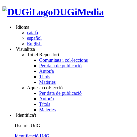
DUGiMedia
Idioma
català
español
English
Visualitza
Tot el Repositori
Comunitats i col·leccions
Per data de publicació
Autor/a
Títols
Matèries
Aquesta col·lecció
Per data de publicació
Autor/a
Títols
Matèries
Identifica't
Usuaris UdG
Identificació UdG