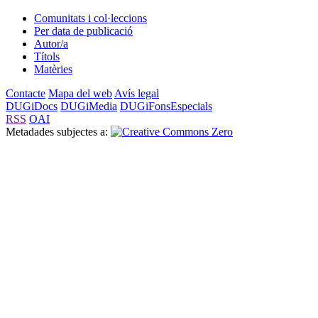
Comunitats i col·leccions
Per data de publicació
Autor/a
Títols
Matèries
Contacte
Mapa del web
Avís legal
DUGiDocs
DUGiMedia
DUGiFonsEspecials
RSS
OAI
Metadades subjectes a: