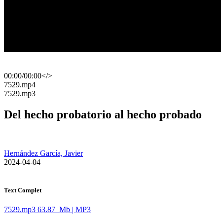
00:00
/
00:00
</>
​7529.mp4
​7529.mp3
Del hecho probatorio al hecho probado
Hernández García, Javier
​ 2024-04-04
Text Complet
7529.mp3
63.87 Mb | MP3