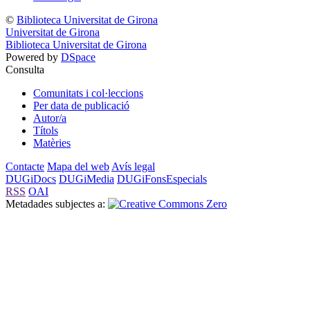
©
Biblioteca Universitat de Girona
Universitat de Girona
Biblioteca Universitat de Girona
Powered by
DSpace
Consulta
Comunitats i col·leccions
Per data de publicació
Autor/a
Títols
Matèries
Contacte
Mapa del web
Avís legal
DUGiDocs
DUGiMedia
DUGiFonsEspecials
RSS
OAI
Metadades subjectes a: