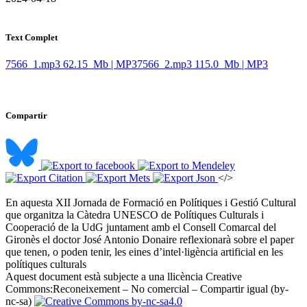
Text Complet
7566_1.mp3
62.15 Mb | MP3
7566_2.mp3
115.0 Mb | MP3
Compartir
</>
En aquesta XII Jornada de Formació en Polítiques i Gestió Cultural
que organitza la Càtedra UNESCO de Polítiques Culturals i
Cooperació de la UdG juntament amb el Consell Comarcal del
Gironès el doctor José Antonio Donaire reflexionarà sobre el paper
que tenen, o poden tenir, les eines d’intel·ligència artificial en les
polítiques culturals ​
Aquest document està subjecte a una llicència Creative
Commons:
Reconeixement – No comercial – Compartir igual (by-
nc-sa)