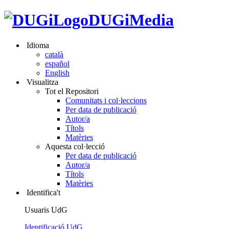
DUGiMedia
Idioma
català
español
English
Visualitza
Tot el Repositori
Comunitats i col·leccions
Per data de publicació
Autor/a
Títols
Matèries
Aquesta col·lecció
Per data de publicació
Autor/a
Títols
Matèries
Identifica't
Usuaris UdG
Identificació UdG