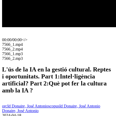
00:00
/
00:00
</>
​7566_1.mp4
​7566_2.mp4
​7566_1.mp3
​7566_2.mp3
L'ús de la IA en la gestió cultural. Reptes
i oportunitats. Part 1:Intel·ligència
artificial? Part 2:Què pot fer la cultura
amb la IA ?
orcId Donaire, José Antonio
scopusId Donaire, José Antonio
Donaire, José Antonio
​ 2024-04-18