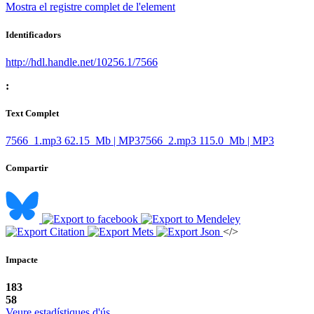
Mostra el registre complet de l'element
Identificadors
http://hdl.handle.net/10256.1/7566
:
Text Complet
7566_1.mp3
62.15 Mb | MP3
7566_2.mp3
115.0 Mb | MP3
Compartir
</>
Impacte
183
58
Veure estadístiques d'ús