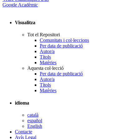
Google Acadèmic
Visualitza
Tot el Repositori
Comunitats i col·leccions
Per data de publicació
Autor/a
Títols
Matèries
Aquesta col·lecció
Per data de publicació
Autor/a
Títols
Matèries
idioma
català
español
English
Contacte
Avís Legal