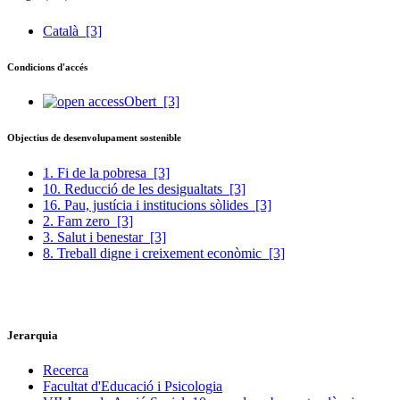
Català
[3]
Condicions d'accés
Obert
[3]
Objectius de desenvolupament sostenible
1. Fi de la pobresa
[3]
10. Reducció de les desigualtats
[3]
16. Pau, justícia i institucions sòlides
[3]
2. Fam zero
[3]
3. Salut i benestar
[3]
8. Treball digne i creixement econòmic
[3]
Jerarquia
Recerca
Facultat d'Educació i Psicologia