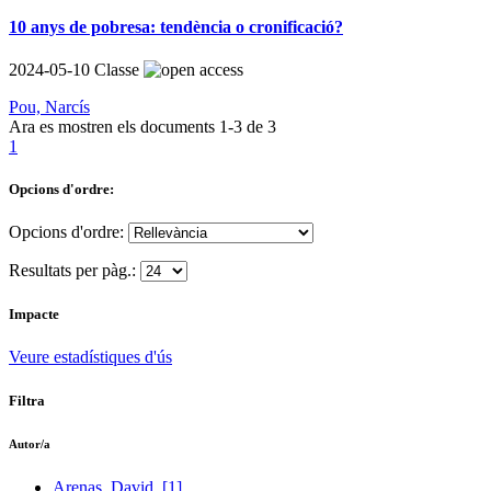
10 anys de pobresa: tendència o cronificació?
2024-05-10
Classe
Pou, Narcís
Ara es mostren els documents
1-3
de
3
1
Opcions d'ordre:
Opcions d'ordre:
Resultats per pàg.:
Impacte
Veure estadístiques d'ús
Filtra
Autor/a
Arenas, David
[1]