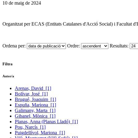
10 de maig de 2024
Organitzat per ECAS (Entitats Catalanes d'Acció Social) i Facultat d
Ordena per:
Ordre:
Resultats:
Filtra
Autor/a
Arenas, David
[1]
Bolívar, José
[1]
Brugué, Joaquim
[1]
Espuña, Mariona
[1]
Galimany, Marta
[1]
Gibanel, Mònica
[1]
Planas, Anna (Planas Lladó)
[1]
Pou, Narcís
[1]
Puigdellívol, Mariona
[1]