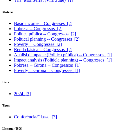
Vilà, Montserrat (Vilà Suñé)
[1]
Matèria
Basic income -- Congresses
[2]
Pobresa -- Congressos
[2]
Política pública -- Congressos
[2]
Political planning -- Congresses
[2]
Poverty -- Congresses
[2]
Renda bàsica -- Congressos
[2]
Anàlisi d'impacte (Política pública) -- Congressos
[1]
Impact analysis (Politicla planning) -- Congresses
[1]
Pobresa -- Girona -- Congressos
[1]
Poverty -- Girona -- Congresses
[1]
Data
2024
[3]
Tipus
Conferència/Classe
[3]
Llengua (ISO)