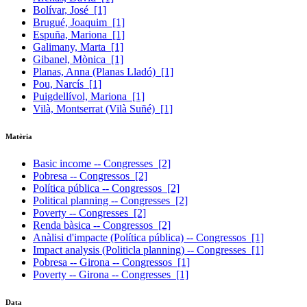
Bolívar, José
[1]
Brugué, Joaquim
[1]
Espuña, Mariona
[1]
Galimany, Marta
[1]
Gibanel, Mònica
[1]
Planas, Anna (Planas Lladó)
[1]
Pou, Narcís
[1]
Puigdellívol, Mariona
[1]
Vilà, Montserrat (Vilà Suñé)
[1]
Matèria
Basic income -- Congresses
[2]
Pobresa -- Congressos
[2]
Política pública -- Congressos
[2]
Political planning -- Congresses
[2]
Poverty -- Congresses
[2]
Renda bàsica -- Congressos
[2]
Anàlisi d'impacte (Política pública) -- Congressos
[1]
Impact analysis (Politicla planning) -- Congresses
[1]
Pobresa -- Girona -- Congressos
[1]
Poverty -- Girona -- Congresses
[1]
Data