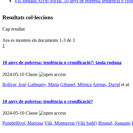
VII Jornada Acció Social. 10 anys de pobresa: tendència o cron
Resultats col·leccions
Cap resultat
Ara es mostren els documents
1-3
de
3
1
10 anys de pobresa: tendència o cronificació?: taula rodona
2024-05-10
Classe
Bolívar, José
Galimany, Marta
Gibanel, Mònica
Arenas, David
et al.
10 anys de pobresa: tendència o cronificació?
2024-05-10
Classe
Puigdellívol, Mariona
Vilà, Montserrat (Vilà Suñé)
Brugué, Joaquim