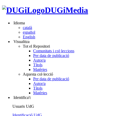
DUGiMedia
Idioma
català
español
English
Visualitza
Tot el Repositori
Comunitats i col·leccions
Per data de publicació
Autor/a
Títols
Matèries
Aquesta col·lecció
Per data de publicació
Autor/a
Títols
Matèries
Identifica't
Usuaris UdG
Identificació UdG