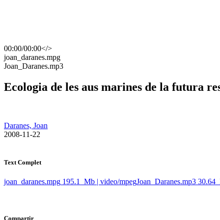
00:00
/
00:00
</>
​joan_daranes.mpg
​Joan_Daranes.mp3
Ecologia de les aus marines de la futura re
Daranes, Joan
​ 2008-11-22
Text Complet
joan_daranes.mpg
195.1 Mb | video/mpeg
Joan_Daranes.mp3
30.64
Compartir