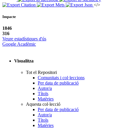
</>
Impacte
1846
316
Veure estadístiques d'ús
Google Acadèmic
Visualitza
Tot el Repositori
Comunitats i col·leccions
Per data de publicació
Autor/a
Títols
Matèries
Aquesta col·lecció
Per data de publicació
Autor/a
Títols
Matèries