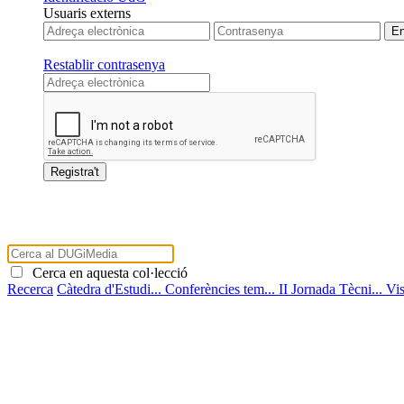
Usuaris externs
Restablir contrasenya
Cerca en aquesta col·lecció
Recerca
Càtedra d'Estudi...
Conferències tem...
II Jornada Tècni...
Vis