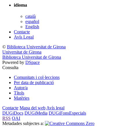
idioma
català
español
English
Contacte
Avís Legal
©
Biblioteca Universitat de Girona
Universitat de Girona
Biblioteca Universitat de Girona
Powered by
DSpace
Consulta
Comunitats i col·leccions
Per data de publicació
Autor/a
Títols
Matèries
Contacte
Mapa del web
Avís legal
DUGiDocs
DUGiMedia
DUGiFonsEspecials
RSS
OAI
Metadades subjectes a: