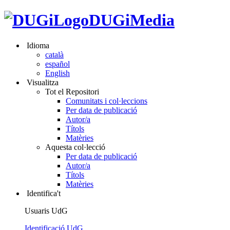
DUGiMedia
Idioma
català
español
English
Visualitza
Tot el Repositori
Comunitats i col·leccions
Per data de publicació
Autor/a
Títols
Matèries
Aquesta col·lecció
Per data de publicació
Autor/a
Títols
Matèries
Identifica't
Usuaris UdG
Identificació UdG