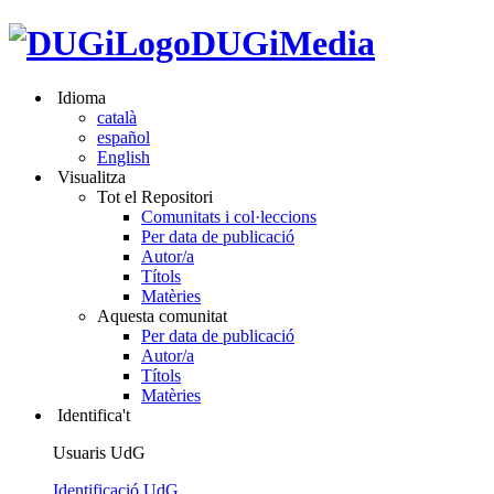
DUGiMedia
Idioma
català
español
English
Visualitza
Tot el Repositori
Comunitats i col·leccions
Per data de publicació
Autor/a
Títols
Matèries
Aquesta comunitat
Per data de publicació
Autor/a
Títols
Matèries
Identifica't
Usuaris UdG
Identificació UdG