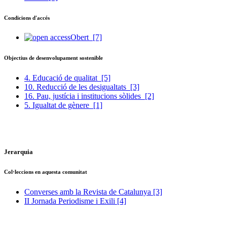
Condicions d'accés
Obert
[7]
Objectius de desenvolupament sostenible
4. Educació de qualitat
[5]
10. Reducció de les desigualtats
[3]
16. Pau, justícia i institucions sòlides
[2]
5. Igualtat de gènere
[1]
Jerarquia
Col·leccions en aquesta comunitat
Converses amb la Revista de Catalunya
[3]
II Jornada Periodisme i Exili
[4]