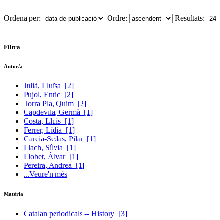
Ordena per:
Ordre:
Resultats:
Filtra
Autor/a
Julià, Lluïsa
[2]
Pujol, Enric
[2]
Torra Pla, Quim
[2]
Capdevila, Germà
[1]
Costa, Lluís
[1]
Ferrer, Lídia
[1]
Garcia-Sedas, Pilar
[1]
Llach, Sílvia
[1]
Llobet, Àlvar
[1]
Pereira, Andrea
[1]
...Veure'n més
Matèria
Catalan periodicals -- History
[3]