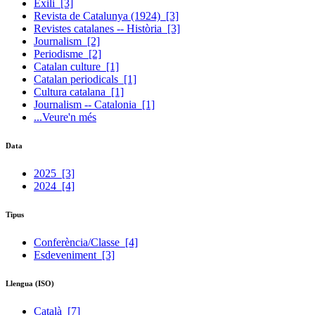
Exili
[3]
Revista de Catalunya (1924)
[3]
Revistes catalanes -- Història
[3]
Journalism
[2]
Periodisme
[2]
Catalan culture
[1]
Catalan periodicals
[1]
Cultura catalana
[1]
Journalism -- Catalonia
[1]
...Veure'n més
Data
2025
[3]
2024
[4]
Tipus
Conferència/Classe
[4]
Esdeveniment
[3]
Llengua (ISO)
Català
[7]