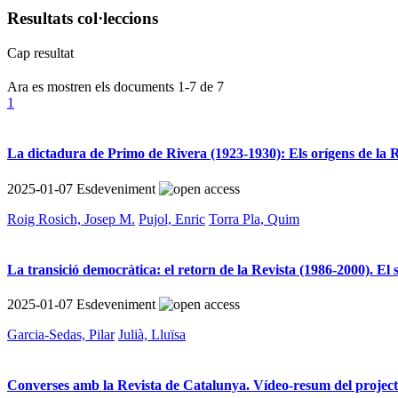
Resultats col·leccions
Cap resultat
Ara es mostren els documents
1-7
de
7
1
La dictadura de Primo de Rivera (1923-1930): Els orígens de la Rev
2025-01-07
Esdeveniment
Roig Rosich, Josep M.
Pujol, Enric
Torra Pla, Quim
La transició democràtica: el retorn de la Revista (1986-2000). El
2025-01-07
Esdeveniment
Garcia-Sedas, Pilar
Julià, Lluïsa
Converses amb la Revista de Catalunya. Vídeo-resum del project