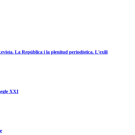
ista. La República i la plenitud periodística. L'exili
 segle XXI
e