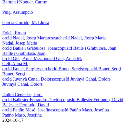
Bertran i Noguer, Carme
Puig, Assumpció
Garcia Garrido, M. Lluïsa
Folch, Ernest
orcId Nadal, Josep Maria
researcherId Nadal, Josep Maria
Nadal, Josep Maria
orcId Batlle i Grabulosa, Joan
scopusId Batlle i Grabulosa, Joan
Batlle i Grabulosa, Joan
orcId Geli, Anna M.
scopusId Geli, Anna M.
Geli, Anna M.
orcId Bonet, Sergi
researcherId Bonet, Sergi
scopusId Bonet, Sergi
Bonet, Sergi
orcId Juvinyà Canal, Dolors
scopusId Juvinyà Canal, Dolors
Juvinyà Canal, Dolors
Doltra Centellas, Jordi
orcId Ballester Ferrando, David
scopusId Ballester Ferrando, David
Ballester Ferrando, David
orcId Patiño Masó, Josefina
scopusId Patiño Masó, Josefina
Patiño Masó, Josefina
​ 2024-10-17