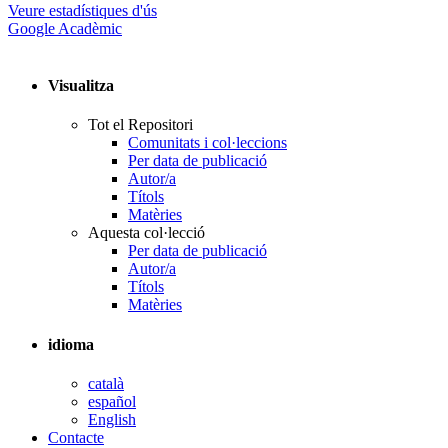
Veure estadístiques d'ús
Google Acadèmic
Visualitza
Tot el Repositori
Comunitats i col·leccions
Per data de publicació
Autor/a
Títols
Matèries
Aquesta col·lecció
Per data de publicació
Autor/a
Títols
Matèries
idioma
català
español
English
Contacte