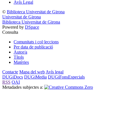
Avís Legal
©
Biblioteca Universitat de Girona
Universitat de Girona
Biblioteca Universitat de Girona
Powered by
DSpace
Consulta
Comunitats i col·leccions
Per data de publicació
Autor/a
Títols
Matèries
Contacte
Mapa del web
Avís legal
DUGiDocs
DUGiMedia
DUGiFonsEspecials
RSS
OAI
Metadades subjectes a: