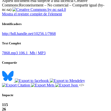
Aquest document està subjecte a una llicència Creative
Commons:
Reconeixement – No comercial – Compartir igual (by-
nc-sa)
Mostra el registre complet de l'element
Identificadors
http://hdl.handle.net/10256.1/7868
Text Complet
7868.mp3
106.1 Mb | MP3
Compartir
</>
Impacte
115
26