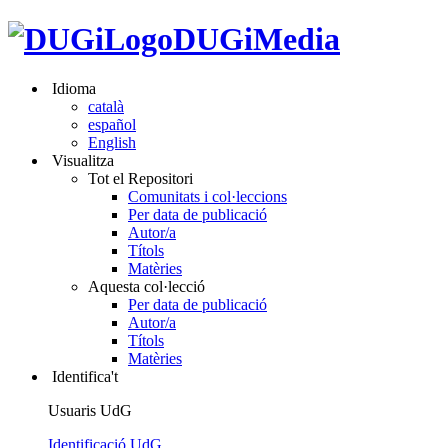
DUGiMedia
Idioma
català
español
English
Visualitza
Tot el Repositori
Comunitats i col·leccions
Per data de publicació
Autor/a
Títols
Matèries
Aquesta col·lecció
Per data de publicació
Autor/a
Títols
Matèries
Identifica't
Usuaris UdG
Identificació UdG