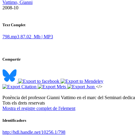
Vattimo, Gianni
​ 2008-10
Text Complet
798.mp3
87.02 Mb | MP3
Compartir
</>
Ponència del professor Gianni Vattimo en el marc del Seminari dedicat
​Tots els drets reservats
Mostra el registre complet de l'element
Identificadors
http://hdl.handle.net/10256.1/798