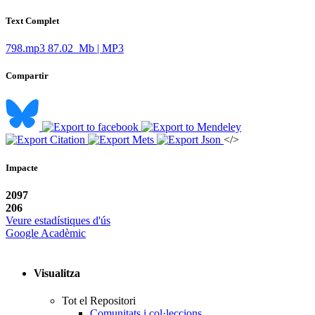
Text Complet
798.mp3
87.02 Mb | MP3
Compartir
</>
Impacte
2097
206
Veure estadístiques d'ús
Google Acadèmic
Visualitza
Tot el Repositori
Comunitats i col·leccions