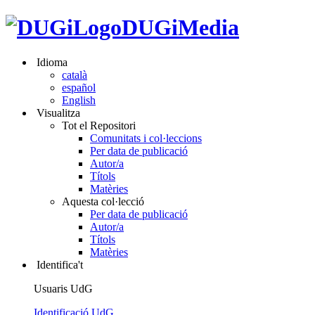
DUGiMedia
Idioma
català
español
English
Visualitza
Tot el Repositori
Comunitats i col·leccions
Per data de publicació
Autor/a
Títols
Matèries
Aquesta col·lecció
Per data de publicació
Autor/a
Títols
Matèries
Identifica't
Usuaris UdG
Identificació UdG