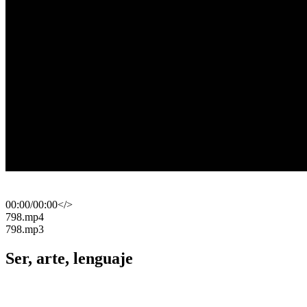
00:00
/
00:00
</>
​798.mp4
​798.mp3
Ser, arte, lenguaje