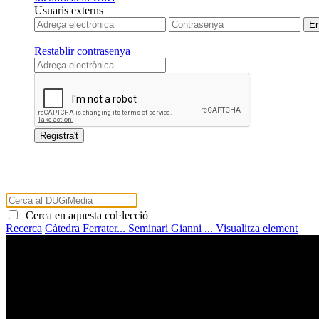
Usuaris externs
Restablir contrasenya
Cerca en aquesta col·lecció
Recerca
Càtedra Ferrater...
Seminari Gianni ...
Visualitza element