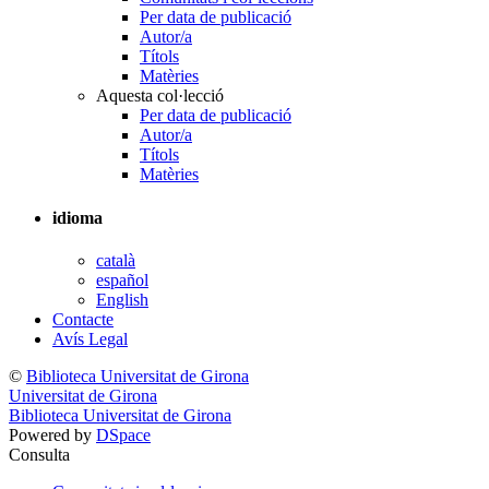
Per data de publicació
Autor/a
Títols
Matèries
Aquesta col·lecció
Per data de publicació
Autor/a
Títols
Matèries
idioma
català
español
English
Contacte
Avís Legal
©
Biblioteca Universitat de Girona
Universitat de Girona
Biblioteca Universitat de Girona
Powered by
DSpace
Consulta