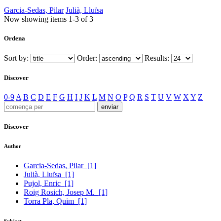
Garcia-Sedas, Pilar
Julià, Lluïsa
Now showing items 1-3 of 3
Ordena
Sort by:
Order:
Results:
Discover
0-9
A
B
C
D
E
F
G
H
I
J
K
L
M
N
O
P
Q
R
S
T
U
V
W
X
Y
Z
Discover
Author
Garcia-Sedas, Pilar
[1]
Julià, Lluïsa
[1]
Pujol, Enric
[1]
Roig Rosich, Josep M.
[1]
Torra Pla, Quim
[1]