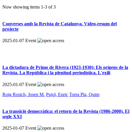
Now showing items 1-3 of 3
Converses amb la Revista de Catalunya. Vídeo-resum del
projecte
2025-01-07
Event
La dictadura de Primo de Rivera (1923-1930): Els orígens de la
Revista. La República i la plenitud periodística. L'exili
2025-01-07
Event
Roig Rosich, Josep M.
Pujol, Enric
Torra Pla, Quim
La transició democràtica: el retorn de la Revista (1986-2000). El
segle XXI
2025-01-07
Event