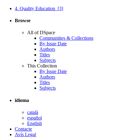
4. Quality Education
[3]
Browse
All of DSpace
Communities & Collections
By Issue Date
Authors
Titles
Subjects
This Collection
By Issue Date
Authors
Titles
Subjects
idioma
català
español
English
Contacte
Avís Legal