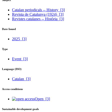
Subject
Catalan periodicals -- History
[3]
Revista de Catalunya (1924)
[3]
Revistes catalanes -- Història
[3]
Date Issued
2025
[3]
Type
Event
[3]
Language (ISO)
Catalan
[3]
Access conditions
Open
[3]
Sustainable development goals