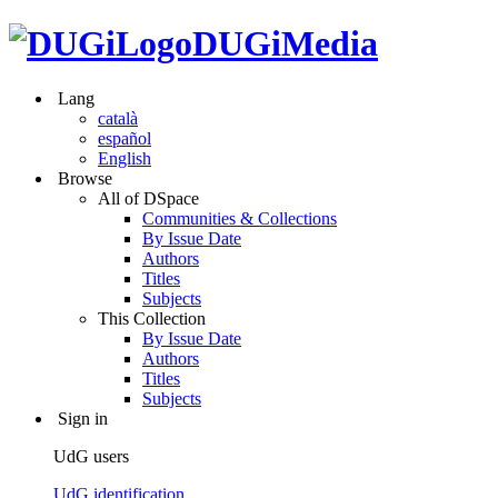
DUGiMedia
Lang
català
español
English
Browse
All of DSpace
Communities & Collections
By Issue Date
Authors
Titles
Subjects
This Collection
By Issue Date
Authors
Titles
Subjects
Sign in
UdG users
UdG identification