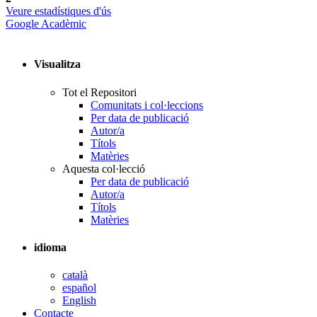
Veure estadístiques d'ús
Google Acadèmic
Visualitza
Tot el Repositori
Comunitats i col·leccions
Per data de publicació
Autor/a
Títols
Matèries
Aquesta col·lecció
Per data de publicació
Autor/a
Títols
Matèries
idioma
català
español
English
Contacte