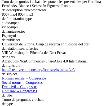
Torn de preguntes i debat a les ponències presentades per Carolina
Fernández Blanco i Sebastián Figueroa Rubio
dc.description.tableofcontents
8057.mp4 8057.mp3
dc.format.mimetype
audio/mpeg
video/mp4
dc.language.iso
Espanyol
dc.publisher
Universitat de Girona. Grup de recerca en filosofia del dret
dc.relation.ispartofseries
VIII Workshop de Filosofia del Dret Privat
dc.rights
Attribution-NonCommercial-ShareAlike 4.0 International
dc.rights.uri
http://creativecommons.org/licenses/by-nc-sa/4.0/
dc.subject
Normes socials -- Congressos
Social norms -- Congresses
Dret civil -- Congressos
Civil law -- Congresses
dc.title
Turno de preguntas y debate
dc.type