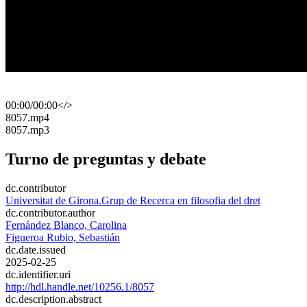
00:00
/
00:00
</>
​8057.mp4
​8057.mp3
Turno de preguntas y debate
dc.contributor
Universitat de Girona.Grup de Recerca en filosofia del dret
dc.contributor.author
Fernández Blanco, Carolina
Figueroa Rubio, Sebastián
dc.date.issued
2025-02-25
dc.identifier.uri
http://hdl.handle.net/10256.1/8057
dc.description.abstract