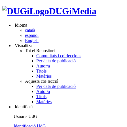
DUGiMedia
Idioma
català
español
English
Visualitza
Tot el Repositori
Comunitats i col·leccions
Per data de publicació
Autor/a
Títols
Matèries
Aquesta col·lecció
Per data de publicació
Autor/a
Títols
Matèries
Identifica't
Usuaris UdG
Identificació UdG