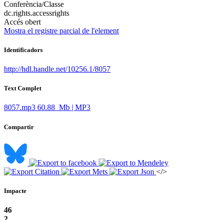
Conferència/Classe
dc.rights.accessrights
Accés obert
Mostra el registre parcial de l'element
Identificadors
http://hdl.handle.net/10256.1/8057
Text Complet
8057.mp3
60.88 Mb | MP3
Compartir
</>
Impacte
46
2