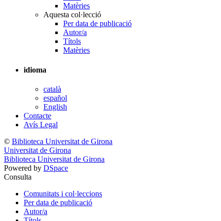
Matèries
Aquesta col·lecció
Per data de publicació
Autor/a
Títols
Matèries
idioma
català
español
English
Contacte
Avís Legal
©
Biblioteca Universitat de Girona
Universitat de Girona
Biblioteca Universitat de Girona
Powered by
DSpace
Consulta
Comunitats i col·leccions
Per data de publicació
Autor/a
Títols