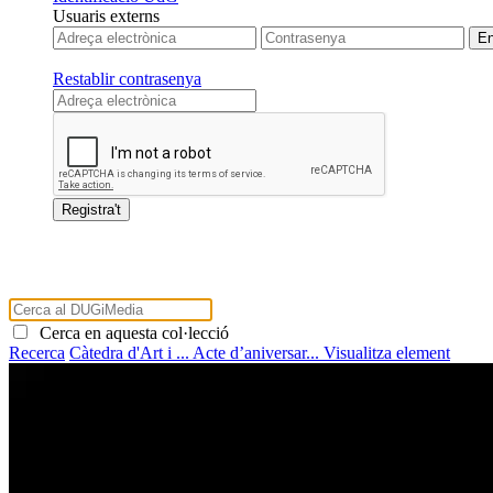
Usuaris externs
Restablir contrasenya
Cerca en aquesta col·lecció
Recerca
Càtedra d'Art i ...
Acte d’aniversar...
Visualitza element