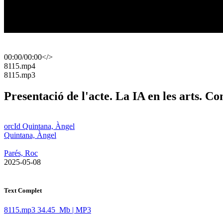
00:00
/
00:00
</>
​8115.mp4
​8115.mp3
Presentació de l'acte. La IA en les arts. Con
orcId Quintana, Àngel
Quintana, Àngel
Parés, Roc
​ 2025-05-08
Text Complet
8115.mp3
34.45 Mb | MP3