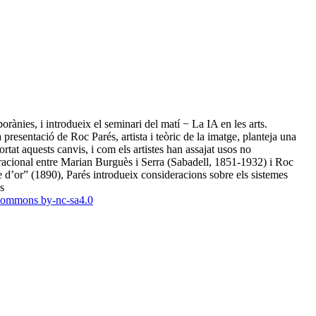
ànies, i introdueix el seminari del matí − La IA en les arts.
 presentació de Roc Parés, artista i teòric de la imatge, planteja una
portat aquests canvis, i com els artistes han assajat usos no
eneracional entre Marian Burguès i Serra (Sabadell, 1851-1932) i Roc
 d’or” (1890), Parés introdueix consideracions sobre els sistemes
 ​