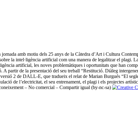
 jornada amb motiu dels 25 anys de la Càtedra d’Art i Cultura Contempor
re la intel·ligència artificial com una manera de legalitzar el plagi. La
el·ligència artificial, les noves problemàtiques i oportunitats que han com
ió. A partir de la presentació del seu treball “Restitució. Diàleg interg
a versió 2 de DALL-E, que tradueix el relat de Marian Burgués “El segle
ió de l’electricitat, el seu entrenament, el plagi i els projectes artístics
oneixement – No comercial – Compartir igual (by-nc-sa)