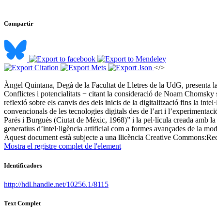
Compartir
</>
Àngel Quintana, Degà de la Facultat de Lletres de la UdG, presenta la
Conflictes i potencialitats − citant la consideració de Noam Chomsky sob
reflexió sobre els canvis des dels inicis de la digitalització fins la int
convencionals de les tecnologies digitals des de l’art i l’experimentac
Parés i Burguès (Ciutat de Mèxic, 1968)” i la pel·lícula creada amb l
generatius d’intel·ligència artificial com a formes avançades de la modulac
Aquest document està subjecte a una llicència Creative Commons:
Rec
Mostra el registre complet de l'element
Identificadors
http://hdl.handle.net/10256.1/8115
Text Complet