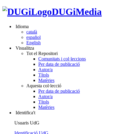
DUGiMedia
Idioma
català
español
English
Visualitza
Tot el Repositori
Comunitats i col·leccions
Per data de publicació
Autor/a
Títols
Matèries
Aquesta col·lecció
Per data de publicació
Autor/a
Títols
Matèries
Identifica't
Usuaris UdG
Identificació UdG