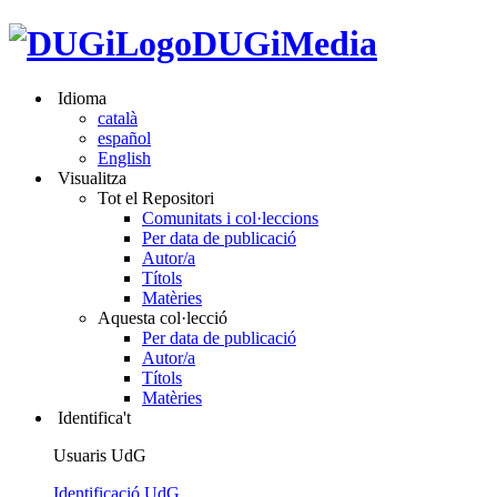
DUGiMedia
Idioma
català
español
English
Visualitza
Tot el Repositori
Comunitats i col·leccions
Per data de publicació
Autor/a
Títols
Matèries
Aquesta col·lecció
Per data de publicació
Autor/a
Títols
Matèries
Identifica't
Usuaris UdG
Identificació UdG