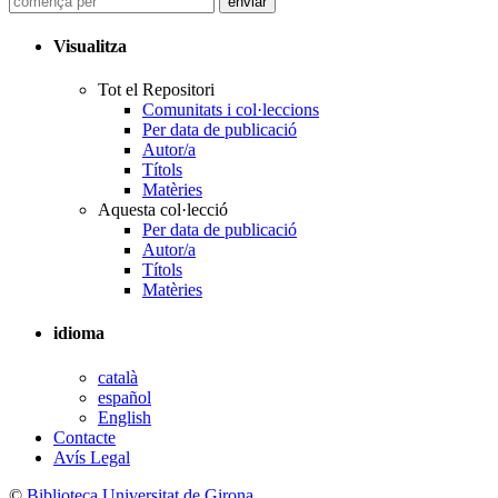
Visualitza
Tot el Repositori
Comunitats i col·leccions
Per data de publicació
Autor/a
Títols
Matèries
Aquesta col·lecció
Per data de publicació
Autor/a
Títols
Matèries
idioma
català
español
English
Contacte
Avís Legal
©
Biblioteca Universitat de Girona