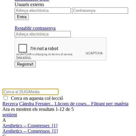
Usuaris externs
Restablir contrasenya
Cerca en aquesta col·lecció
Recerca
Càtedra Ferrater...
Lliçons de coses...
Filtrant per: matèria
Ara es mostren els resultats
1
-
12
de
5
següent
A
Aesthetics -- Congresses [1]
Aesthetics -- Congressos [1]