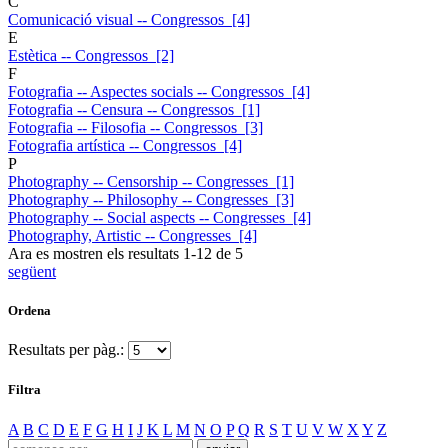
C
Comunicació visual -- Congressos [4]
E
Estètica -- Congressos [2]
F
Fotografia -- Aspectes socials -- Congressos [4]
Fotografia -- Censura -- Congressos [1]
Fotografia -- Filosofia -- Congressos [3]
Fotografia artística -- Congressos [4]
P
Photography -- Censorship -- Congresses [1]
Photography -- Philosophy -- Congresses [3]
Photography -- Social aspects -- Congresses [4]
Photography, Artistic -- Congresses [4]
Ara es mostren els resultats
1
-
12
de
5
següent
Ordena
Resultats per pàg.:
Filtra
A
B
C
D
E
F
G
H
I
J
K
L
M
N
O
P
Q
R
S
T
U
V
W
X
Y
Z