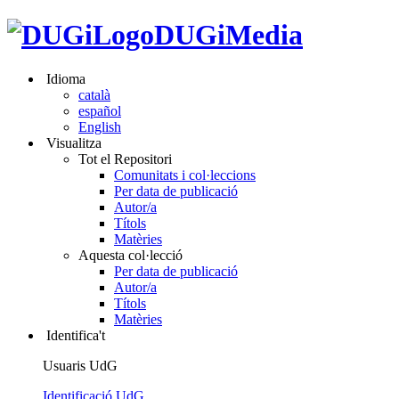
DUGiMedia
Idioma
català
español
English
Visualitza
Tot el Repositori
Comunitats i col·leccions
Per data de publicació
Autor/a
Títols
Matèries
Aquesta col·lecció
Per data de publicació
Autor/a
Títols
Matèries
Identifica't
Usuaris UdG
Identificació UdG