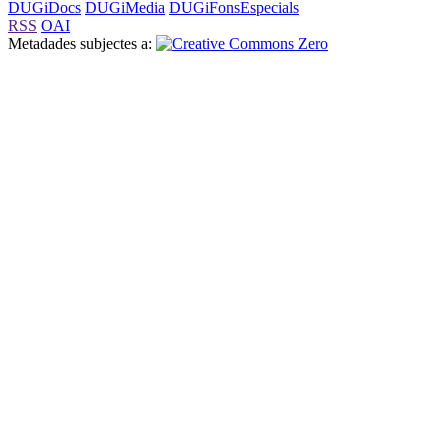
DUGiDocs
DUGiMedia
DUGiFonsEspecials
RSS
OAI
Metadades subjectes a: