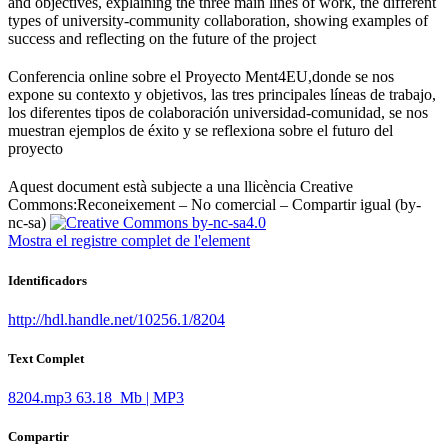
and objectives, explaining the three main lines of work, the different
types of university-community collaboration, showing examples of
success and reflecting on the future of the project ​
Conferencia online sobre el Proyecto Ment4EU,donde se nos
expone su contexto y objetivos, las tres principales líneas de trabajo,
los diferentes tipos de colaboración universidad-comunidad, se nos
muestran ejemplos de éxito y se reflexiona sobre el futuro del
proyecto ​
Aquest document està subjecte a una llicència Creative
Commons:
Reconeixement – No comercial – Compartir igual (by-
nc-sa)
Mostra el registre complet de l'element
Identificadors
http://hdl.handle.net/10256.1/8204
Text Complet
8204.mp3
63.18 Mb | MP3
Compartir