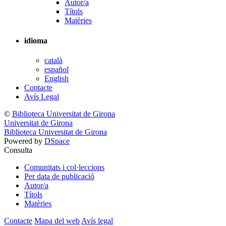
Autor/a
Títols
Matèries
idioma
català
español
English
Contacte
Avís Legal
©
Biblioteca Universitat de Girona
Universitat de Girona
Biblioteca Universitat de Girona
Powered by
DSpace
Consulta
Comunitats i col·leccions
Per data de publicació
Autor/a
Títols
Matèries
Contacte
Mapa del web
Avís legal