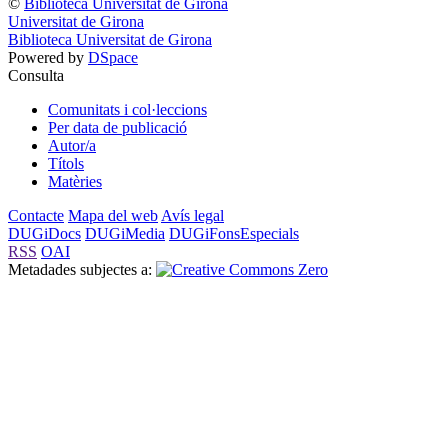
©
Biblioteca Universitat de Girona
Universitat de Girona
Biblioteca Universitat de Girona
Powered by
DSpace
Consulta
Comunitats i col·leccions
Per data de publicació
Autor/a
Títols
Matèries
Contacte
Mapa del web
Avís legal
DUGiDocs
DUGiMedia
DUGiFonsEspecials
RSS
OAI
Metadades subjectes a: