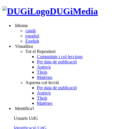
DUGiMedia
Idioma
català
español
English
Visualitza
Tot el Repositori
Comunitats i col·leccions
Per data de publicació
Autor/a
Títols
Matèries
Aquesta col·lecció
Per data de publicació
Autor/a
Títols
Matèries
Identifica't
Usuaris UdG
Identificació UdG