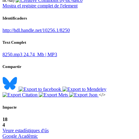
nc-sa)
Mostra el registre complet de l'element
Identificadors
http://hdl.handle.net/10256.1/8250
Text Complet
8250.mp3
24.74 Mb | MP3
Compartir
</>
Impacte
18
4
Veure estadístiques d'ús
Google Acadèmic