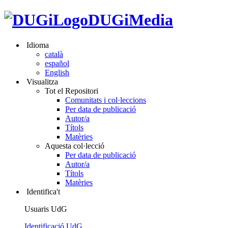
DUGiMedia
Idioma
català
español
English
Visualitza
Tot el Repositori
Comunitats i col·leccions
Per data de publicació
Autor/a
Títols
Matèries
Aquesta col·lecció
Per data de publicació
Autor/a
Títols
Matèries
Identifica't
Usuaris UdG
Identificació UdG