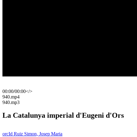
00:00
/
00:00
</>
​940.mp4
​940.mp3
La Catalunya imperial d'Eugeni d'Ors
orcId Ruiz Simon, Josep Maria