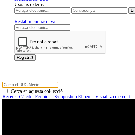
Usuaris externs
Restablir contrasenya
Cerca en aquesta col·lecció
Recerca
Càtedra Ferrater...
Symposium El pen...
Visualitza element