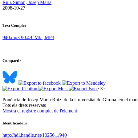
Ruiz Simon, Josep Maria
​ 2008-10-27
Text Complet
940.mp3
90.49 Mb | MP3
Compartir
</>
Ponència de Josep Maria Ruiz, de la Universitat de Girona, en el marc d
​Tots els drets reservats
Mostra el registre complet de l'element
Identificadors
http://hdl.handle.net/10256.1/940