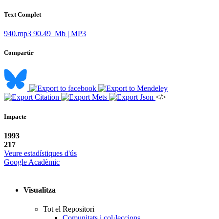
Text Complet
940.mp3
90.49 Mb | MP3
Compartir
</>
Impacte
1993
217
Veure estadístiques d'ús
Google Acadèmic
Visualitza
Tot el Repositori
Comunitats i col·leccions