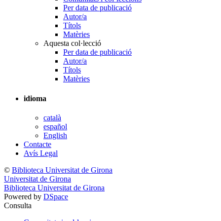
Per data de publicació
Autor/a
Títols
Matèries
Aquesta col·lecció
Per data de publicació
Autor/a
Títols
Matèries
idioma
català
español
English
Contacte
Avís Legal
©
Biblioteca Universitat de Girona
Universitat de Girona
Biblioteca Universitat de Girona
Powered by
DSpace
Consulta