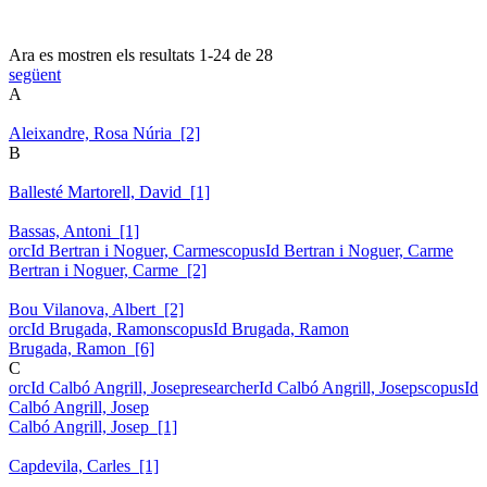
Ara es mostren els resultats
1
-
24
de
28
següent
A
Aleixandre, Rosa Núria [2]
B
Ballesté Martorell, David [1]
Bassas, Antoni [1]
orcId Bertran i Noguer, Carme
scopusId Bertran i Noguer, Carme
Bertran i Noguer, Carme [2]
Bou Vilanova, Albert [2]
orcId Brugada, Ramon
scopusId Brugada, Ramon
Brugada, Ramon [6]
C
orcId Calbó Angrill, Josep
researcherId Calbó Angrill, Josep
scopusId
Calbó Angrill, Josep
Calbó Angrill, Josep [1]
Capdevila, Carles [1]