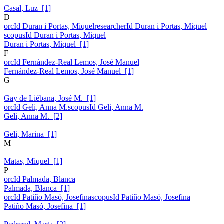
Casal, Luz [1]
D
orcId Duran i Portas, Miquel
researcherId Duran i Portas, Miquel
scopusId Duran i Portas, Miquel
Duran i Portas, Miquel [1]
F
orcId Fernández-Real Lemos, José Manuel
Fernández-Real Lemos, José Manuel [1]
G
Gay de Liébana, José M. [1]
orcId Geli, Anna M.
scopusId Geli, Anna M.
Geli, Anna M. [2]
Geli, Marina [1]
M
Matas, Miquel [1]
P
orcId Palmada, Blanca
Palmada, Blanca [1]
orcId Patiño Masó, Josefina
scopusId Patiño Masó, Josefina
Patiño Masó, Josefina [1]