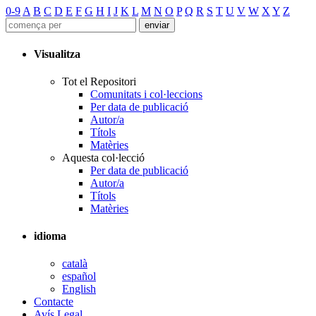
0-9
A
B
C
D
E
F
G
H
I
J
K
L
M
N
O
P
Q
R
S
T
U
V
W
X
Y
Z
Visualitza
Tot el Repositori
Comunitats i col·leccions
Per data de publicació
Autor/a
Títols
Matèries
Aquesta col·lecció
Per data de publicació
Autor/a
Títols
Matèries
idioma
català
español
English
Contacte
Avís Legal