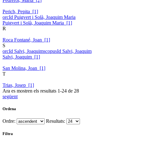
Pedrerol, Marta [2]
Perich, Pepita [1]
orcId Puigvert i Solà, Joaquim Maria
Puigvert i Solà, Joaquim Maria [1]
R
Roca Fontané, Joan [1]
S
orcId Salvi, Joaquim
scopusId Salvi, Joaquim
Salvi, Joaquim [1]
San Molina, Joan [1]
T
Trias, Josep [1]
Ara es mostren els resultats
1
-
24
de
28
següent
Ordena
Ordre:
Resultats:
Filtra