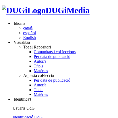
DUGiMedia
Idioma
català
español
English
Visualitza
Tot el Repositori
Comunitats i col·leccions
Per data de publicació
Autor/a
Títols
Matèries
Aquesta col·lecció
Per data de publicació
Autor/a
Títols
Matèries
Identifica't
Usuaris UdG
Identificació UdG