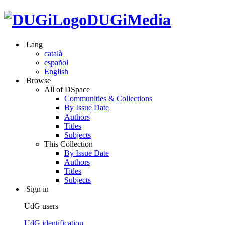
DUGiMedia
Lang
català
español
English
Browse
All of DSpace
Communities & Collections
By Issue Date
Authors
Titles
Subjects
This Collection
By Issue Date
Authors
Titles
Subjects
Sign in
UdG users
UdG identification