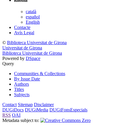
idioma
català
español
English
Contacte
Avís Legal
©
Biblioteca Universitat de Girona
Universitat de Girona
Biblioteca Universitat de Girona
Powered by
DSpace
Query
Communities & Collections
By Issue Date
Authors
Titles
Subjects
Contact
Sitemap
Disclaimer
DUGiDocs
DUGiMedia
DUGiFonsEspecials
RSS
OAI
Metadata subject to: