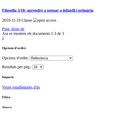
Filosofia 3/18: aprendre a pensar a infantil i primària
2010-11-19
Classe
Puig, Irene de
Ara es mostren els documents
1-3
de
3
1
Opcions d'ordre:
Opcions d'ordre:
Resultats per pàg.:
Impacte
Veure estadístiques d'ús
Filtra
Autor/a