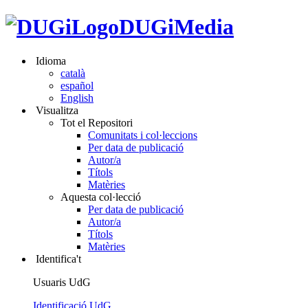
DUGiMedia
Idioma
català
español
English
Visualitza
Tot el Repositori
Comunitats i col·leccions
Per data de publicació
Autor/a
Títols
Matèries
Aquesta col·lecció
Per data de publicació
Autor/a
Títols
Matèries
Identifica't
Usuaris UdG
Identificació UdG