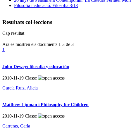
20 anys de Pensament Contemporani. La Càtedra Ferrater Mor
Filosofia i educació: Filosofia 3/18
Resultats col·leccions
Cap resultat
Ara es mostren els documents
1-3
de
3
1
John Dewey: filosofía y educación
2010-11-19
Classe
García Ruiz, Alicia
Matthew Lipman i Philosophy for Children
2010-11-19
Classe
Carreras, Carla