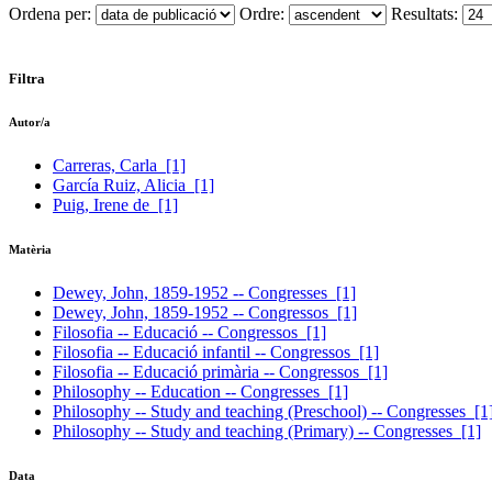
Ordena per:
Ordre:
Resultats:
Filtra
Autor/a
Carreras, Carla
[1]
García Ruiz, Alicia
[1]
Puig, Irene de
[1]
Matèria
Dewey, John, 1859-1952 -- Congresses
[1]
Dewey, John, 1859-1952 -- Congressos
[1]
Filosofia -- Educació -- Congressos
[1]
Filosofia -- Educació infantil -- Congressos
[1]
Filosofia -- Educació primària -- Congressos
[1]
Philosophy -- Education -- Congresses
[1]
Philosophy -- Study and teaching (Preschool) -- Congresses
[1
Philosophy -- Study and teaching (Primary) -- Congresses
[1]
Data