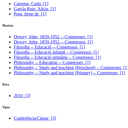
Carreras, Carla
[1]
García Ruiz, Alicia
[1]
Puig, Irene de
[1]
Matèria
Dewey, John, 1859-1952 -- Congresses
[1]
Dewey, John, 1859-1952 -- Congressos
[1]
Filosofia -- Educació -- Congressos
[1]
Filosofia -- Educació infantil -- Congressos
[1]
Filosofia -- Educació primària -- Congressos
[1]
Philosophy -- Education -- Congresses
[1]
Philosophy -- Study and teaching (Preschool) -- Congresses
[1
Philosophy -- Study and teaching (Primary) -- Congresses
[1]
Data
2010
[3]
Tipus
Conferència/Classe
[3]