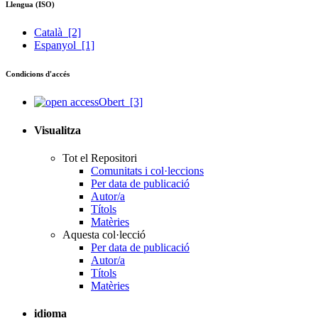
Llengua (ISO)
Català
[2]
Espanyol
[1]
Condicions d'accés
Obert
[3]
Visualitza
Tot el Repositori
Comunitats i col·leccions
Per data de publicació
Autor/a
Títols
Matèries
Aquesta col·lecció
Per data de publicació
Autor/a
Títols
Matèries
idioma