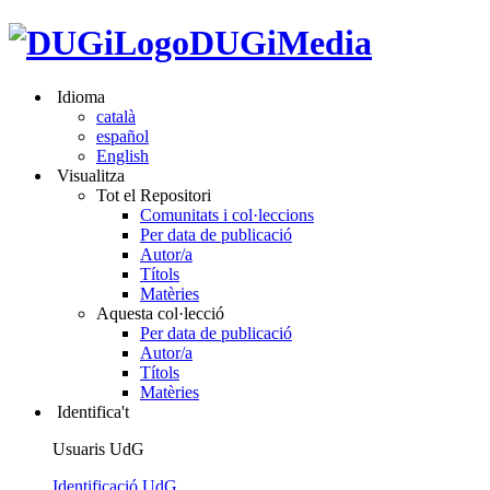
DUGiMedia
Idioma
català
español
English
Visualitza
Tot el Repositori
Comunitats i col·leccions
Per data de publicació
Autor/a
Títols
Matèries
Aquesta col·lecció
Per data de publicació
Autor/a
Títols
Matèries
Identifica't
Usuaris UdG
Identificació UdG