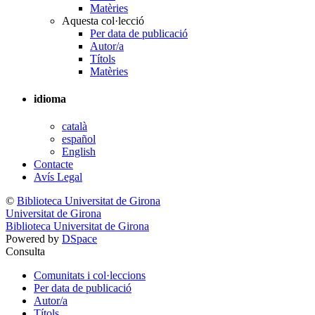
Matèries
Aquesta col·lecció
Per data de publicació
Autor/a
Títols
Matèries
idioma
català
español
English
Contacte
Avís Legal
©
Biblioteca Universitat de Girona
Universitat de Girona
Biblioteca Universitat de Girona
Powered by
DSpace
Consulta
Comunitats i col·leccions
Per data de publicació
Autor/a
Títols