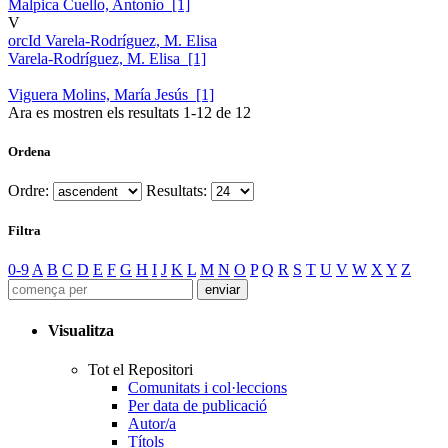
Malpica Cuello, Antonio [1]
V
orcId Varela-Rodríguez, M. Elisa
Varela-Rodríguez, M. Elisa [1]
Viguera Molins, María Jesús [1]
Ara es mostren els resultats
1
-
12
de
12
Ordena
Ordre:
Resultats:
Filtra
0-9
A
B
C
D
E
F
G
H
I
J
K
L
M
N
O
P
Q
R
S
T
U
V
W
X
Y
Z
Visualitza
Tot el Repositori
Comunitats i col·leccions
Per data de publicació
Autor/a
Títols