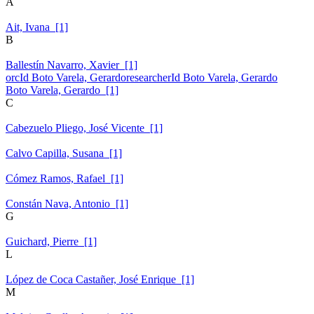
A
Ait, Ivana [1]
B
Ballestín Navarro, Xavier [1]
orcId Boto Varela, Gerardo
researcherId Boto Varela, Gerardo
Boto Varela, Gerardo [1]
C
Cabezuelo Pliego, José Vicente [1]
Calvo Capilla, Susana [1]
Cómez Ramos, Rafael [1]
Constán Nava, Antonio [1]
G
Guichard, Pierre [1]
L
López de Coca Castañer, José Enrique [1]
M