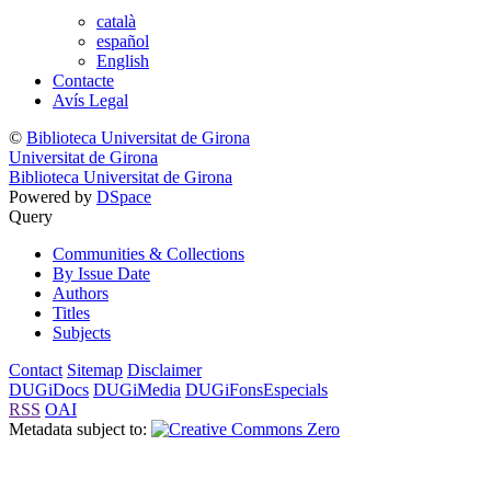
català
español
English
Contacte
Avís Legal
©
Biblioteca Universitat de Girona
Universitat de Girona
Biblioteca Universitat de Girona
Powered by
DSpace
Query
Communities & Collections
By Issue Date
Authors
Titles
Subjects
Contact
Sitemap
Disclaimer
DUGiDocs
DUGiMedia
DUGiFonsEspecials
RSS
OAI
Metadata subject to: