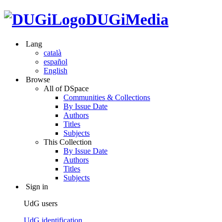
DUGiMedia
Lang
català
español
English
Browse
All of DSpace
Communities & Collections
By Issue Date
Authors
Titles
Subjects
This Collection
By Issue Date
Authors
Titles
Subjects
Sign in
UdG users
UdG identification