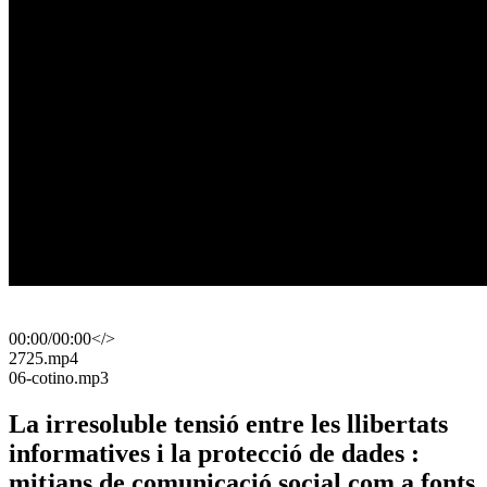
00:00
/
00:00
</>
​2725.mp4
​06-cotino.mp3
La irresoluble tensió entre les llibertats
informatives i la protecció de dades :
mitjans de comunicació social com a fonts