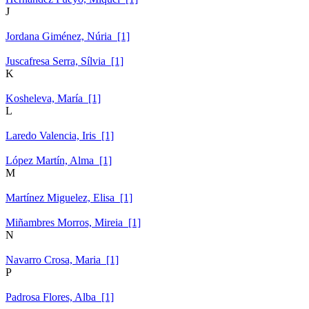
J
Jordana Giménez, Núria [1]
Juscafresa Serra, Sílvia [1]
K
Kosheleva, María [1]
L
Laredo Valencia, Iris [1]
López Martín, Alma [1]
M
Martínez Miguelez, Elisa [1]
Miñambres Morros, Mireia [1]
N
Navarro Crosa, Maria [1]
P
Padrosa Flores, Alba [1]