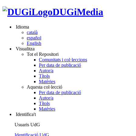
DUGiMedia
Idioma
català
español
English
Visualitza
Tot el Repositori
Comunitats i col·leccions
Per data de publicació
Autor/a
Títols
Matèries
Aquesta col·lecció
Per data de publicació
Autor/a
Títols
Matèries
Identifica't
Usuaris UdG
Identificació UdG