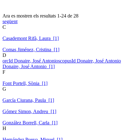
Ara es mostren els resultats
1
-
24
de
28
següent
C
Casademont Rifà, Laura [1]
Comas Jiménez, Cristina [1]
D
orcId Donaire, José Antonio
scopusId Donaire, José Antonio
Donaire, José Antonio [1]
F
Font Portell, Sònia [1]
G
García Ciurana, Paula [1]
Gómez Simon, Andreu [1]
González Borrell, Carla [1]
H
Hernández Pueyo, Miquel [1]