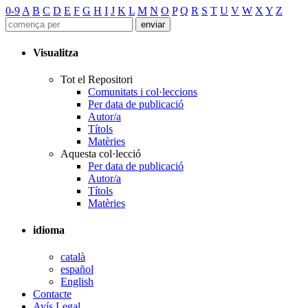
0-9
A
B
C
D
E
F
G
H
I
J
K
L
M
N
O
P
Q
R
S
T
U
V
W
X
Y
Z
Visualitza
Tot el Repositori
Comunitats i col·leccions
Per data de publicació
Autor/a
Títols
Matèries
Aquesta col·lecció
Per data de publicació
Autor/a
Títols
Matèries
idioma
català
español
English
Contacte
Avís Legal