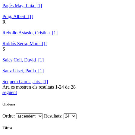
Pagès May, Laia [1]
Puig, Albert [1]
R
Rebollo Astasio, Cristina [1]
Roldós Serra, Marc [1]
S
Sales Coll, David [1]
Sanz Utset, Paula [1]
Sequera Garcia, Iris [1]
Ara es mostren els resultats
1
-
24
de
28
següent
Ordena
Ordre:
Resultats:
Filtra