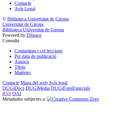
Contacte
Avís Legal
©
Biblioteca Universitat de Girona
Universitat de Girona
Biblioteca Universitat de Girona
Powered by
DSpace
Consulta
Comunitats i col·leccions
Per data de publicació
Autor/a
Títols
Matèries
Contacte
Mapa del web
Avís legal
DUGiDocs
DUGiMedia
DUGiFonsEspecials
RSS
OAI
Metadades subjectes a: