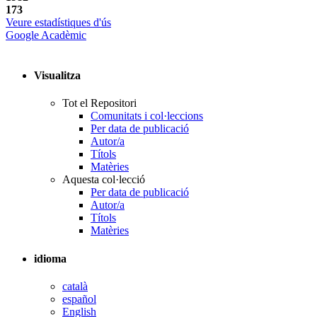
173
Veure estadístiques d'ús
Google Acadèmic
Visualitza
Tot el Repositori
Comunitats i col·leccions
Per data de publicació
Autor/a
Títols
Matèries
Aquesta col·lecció
Per data de publicació
Autor/a
Títols
Matèries
idioma
català
español
English