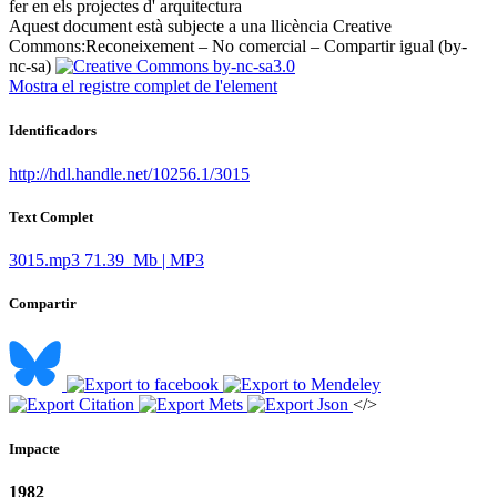
fer en els projectes d' arquitectura ​
Aquest document està subjecte a una llicència Creative
Commons:
Reconeixement – No comercial – Compartir igual (by-
nc-sa)
Mostra el registre complet de l'element
Identificadors
http://hdl.handle.net/10256.1/3015
Text Complet
3015.mp3
71.39 Mb | MP3
Compartir
</>
Impacte
1982