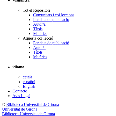
Visualitza
Tot el Repositori
Comunitats i col·leccions
Per data de publicació
Autor/a
Títols
Matèries
Aquesta col·lecció
Per data de publicació
Autor/a
Títols
Matèries
idioma
català
español
English
Contacte
Avís Legal
©
Biblioteca Universitat de Girona
Universitat de Girona
Biblioteca Universitat de Girona