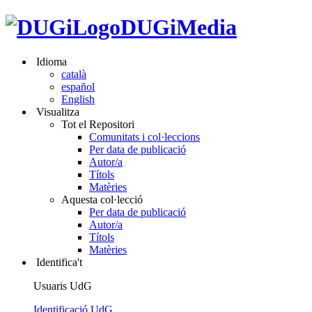
DUGiMedia
Idioma
català
español
English
Visualitza
Tot el Repositori
Comunitats i col·leccions
Per data de publicació
Autor/a
Títols
Matèries
Aquesta col·lecció
Per data de publicació
Autor/a
Títols
Matèries
Identifica't
Usuaris UdG
Identificació UdG