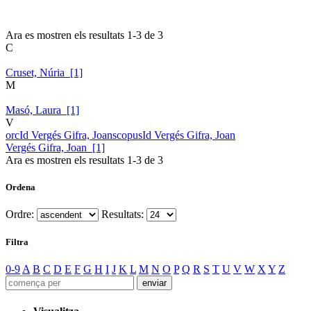
Ara es mostren els resultats
1
-
3
de
3
C
Cruset, Núria [1]
M
Masó, Laura [1]
V
orcId Vergés Gifra, Joan
scopusId Vergés Gifra, Joan
Vergés Gifra, Joan [1]
Ara es mostren els resultats
1
-
3
de
3
Ordena
Ordre:
Resultats:
Filtra
0-9
A
B
C
D
E
F
G
H
I
J
K
L
M
N
O
P
Q
R
S
T
U
V
W
X
Y
Z