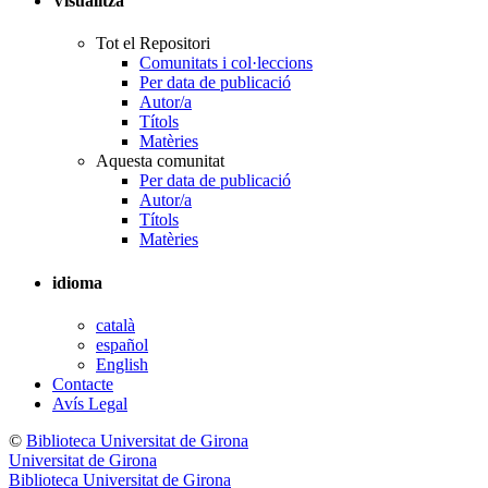
Visualitza
Tot el Repositori
Comunitats i col·leccions
Per data de publicació
Autor/a
Títols
Matèries
Aquesta comunitat
Per data de publicació
Autor/a
Títols
Matèries
idioma
català
español
English
Contacte
Avís Legal
©
Biblioteca Universitat de Girona
Universitat de Girona
Biblioteca Universitat de Girona