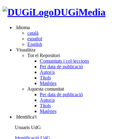
DUGiMedia
Idioma
català
español
English
Visualitza
Tot el Repositori
Comunitats i col·leccions
Per data de publicació
Autor/a
Títols
Matèries
Aquesta comunitat
Per data de publicació
Autor/a
Títols
Matèries
Identifica't
Usuaris UdG
Identificació UdG