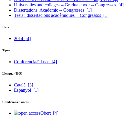
Universities and colleges -- Graduate wor -- Congresses
[4]
Dissertations, Academic -- Congresses
[1]
Tesis i dissertacions acadèmiques -- Congressos
[1]
Data
2014
[4]
Tipus
Conferència/Classe
[4]
Llengua (ISO)
Català
[3]
Espanyol
[1]
Condicions d'accés
Obert
[4]