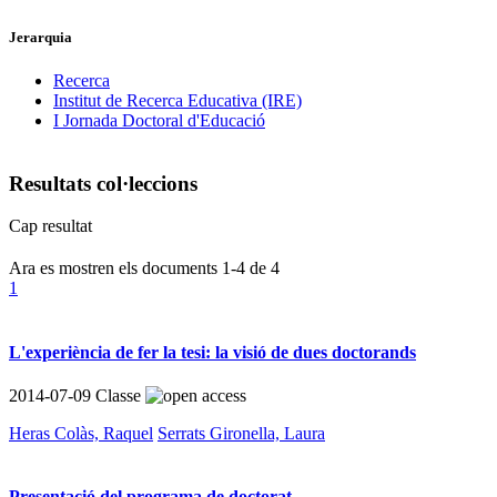
Jerarquia
Recerca
Institut de Recerca Educativa (IRE)
I Jornada Doctoral d'Educació
Resultats col·leccions
Cap resultat
Ara es mostren els documents
1-4
de
4
1
L'experiència de fer la tesi: la visió de dues doctorands
2014-07-09
Classe
Heras Colàs, Raquel
Serrats Gironella, Laura
Presentació del programa de doctorat