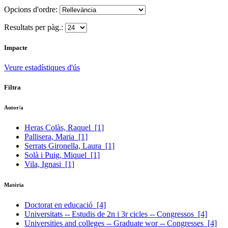
Opcions d'ordre:
Resultats per pàg.:
Impacte
Veure estadístiques d'ús
Filtra
Autor/a
Heras Colàs, Raquel
[1]
Pallisera, Maria
[1]
Serrats Gironella, Laura
[1]
Solà i Puig, Miquel
[1]
Vila, Ignasi
[1]
Matèria
Doctorat en educació
[4]
Universitats -- Estudis de 2n i 3r cicles -- Congressos
[4]
Universities and colleges -- Graduate wor -- Congresses
[4]