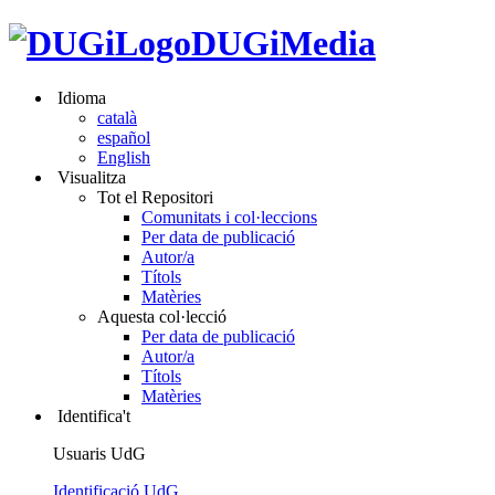
DUGiMedia
Idioma
català
español
English
Visualitza
Tot el Repositori
Comunitats i col·leccions
Per data de publicació
Autor/a
Títols
Matèries
Aquesta col·lecció
Per data de publicació
Autor/a
Títols
Matèries
Identifica't
Usuaris UdG
Identificació UdG