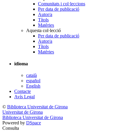
Comunitats i col·leccions
Per data de publicació
Autor/a
Títols
Matèries
Aquesta col·lecció
Per data de publicació
Autor/a
Títols
Matèries
idioma
català
español
English
Contacte
Avís Legal
©
Biblioteca Universitat de Girona
Universitat de Girona
Biblioteca Universitat de Girona
Powered by
DSpace
Consulta