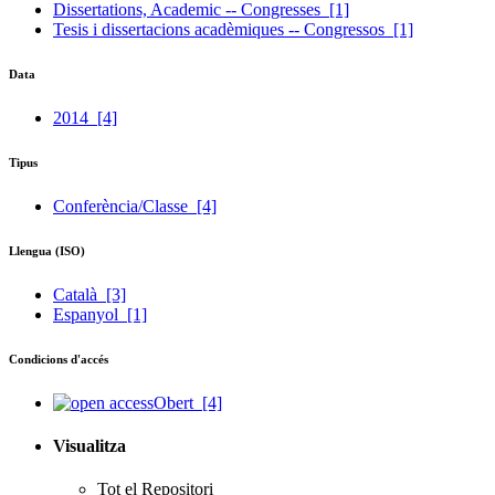
Dissertations, Academic -- Congresses
[1]
Tesis i dissertacions acadèmiques -- Congressos
[1]
Data
2014
[4]
Tipus
Conferència/Classe
[4]
Llengua (ISO)
Català
[3]
Espanyol
[1]
Condicions d'accés
Obert
[4]
Visualitza
Tot el Repositori