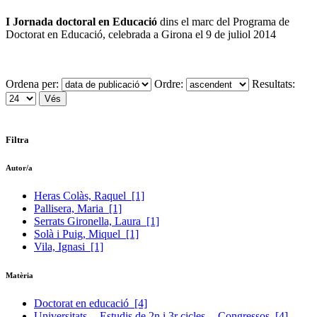
I Jornada doctoral en Educació
dins el marc del Programa de
Doctorat en Educació, celebrada a Girona el 9 de juliol 2014
Ordena per:
Ordre:
Resultats:
Filtra
Autor/a
Heras Colàs, Raquel
[1]
Pallisera, Maria
[1]
Serrats Gironella, Laura
[1]
Solà i Puig, Miquel
[1]
Vila, Ignasi
[1]
Matèria
Doctorat en educació
[4]
Universitats -- Estudis de 2n i 3r cicles -- Congressos
[4]