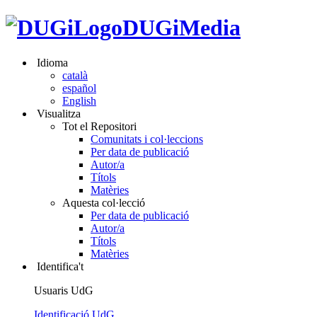
DUGiMedia
Idioma
català
español
English
Visualitza
Tot el Repositori
Comunitats i col·leccions
Per data de publicació
Autor/a
Títols
Matèries
Aquesta col·lecció
Per data de publicació
Autor/a
Títols
Matèries
Identifica't
Usuaris UdG
Identificació UdG