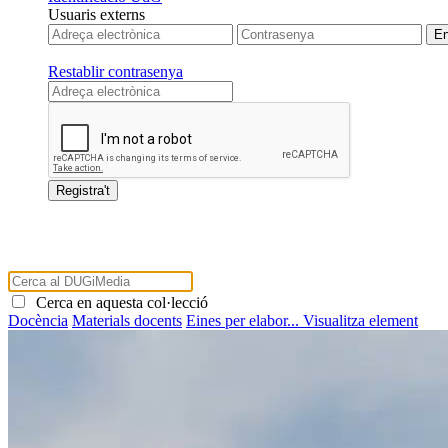
Usuaris externs
Restablir contrasenya
Cerca en aquesta col·lecció
Docència
Materials docents
Eines per elabor...
Visualitza element