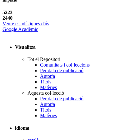
Impacte
5223
2440
Veure estadístiques d'ús
Google Acadèmic
Visualitza
Tot el Repositori
Comunitats i col·leccions
Per data de publicació
Autor/a
Títols
Matèries
Aquesta col·lecció
Per data de publicació
Autor/a
Títols
Matèries
idioma