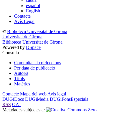
català
español
English
Contacte
Avís Legal
©
Biblioteca Universitat de Girona
Universitat de Girona
Biblioteca Universitat de Girona
Powered by
DSpace
Consulta
Comunitats i col·leccions
Per data de publicació
Autor/a
Títols
Matèries
Contacte
Mapa del web
Avís legal
DUGiDocs
DUGiMedia
DUGiFonsEspecials
RSS
OAI
Metadades subjectes a: