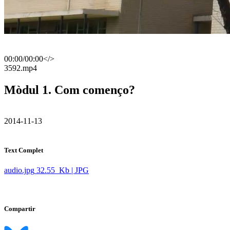
00:00
/
00:00
</>
​3592.mp4
Mòdul 1. Com començo?
​ 2014-11-13
Text Complet
audio.jpg
32.55 Kb | JPG
Compartir