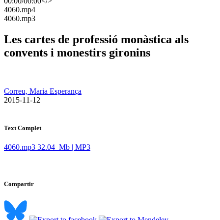
00:00
/
00:00
</>
​4060.mp4
​4060.mp3
Les cartes de professió monàstica als
convents i monestirs gironins
Correu, Maria Esperança
​ 2015-11-12
Text Complet
4060.mp3
32.04 Mb | MP3
Compartir