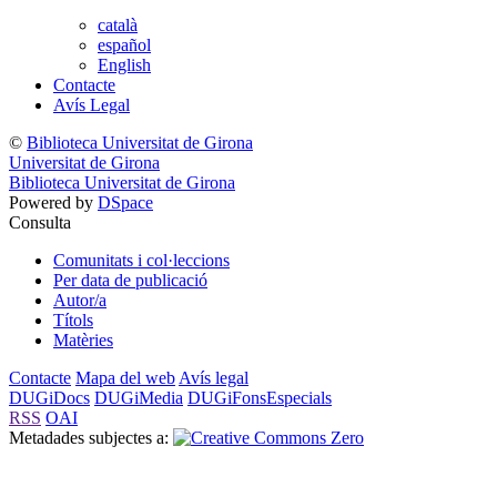
català
español
English
Contacte
Avís Legal
©
Biblioteca Universitat de Girona
Universitat de Girona
Biblioteca Universitat de Girona
Powered by
DSpace
Consulta
Comunitats i col·leccions
Per data de publicació
Autor/a
Títols
Matèries
Contacte
Mapa del web
Avís legal
DUGiDocs
DUGiMedia
DUGiFonsEspecials
RSS
OAI
Metadades subjectes a: