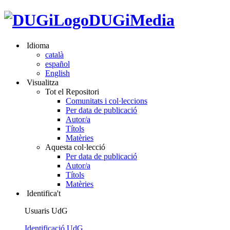
DUGiMedia
Idioma
català
español
English
Visualitza
Tot el Repositori
Comunitats i col·leccions
Per data de publicació
Autor/a
Títols
Matèries
Aquesta col·lecció
Per data de publicació
Autor/a
Títols
Matèries
Identifica't
Usuaris UdG
Identificació UdG