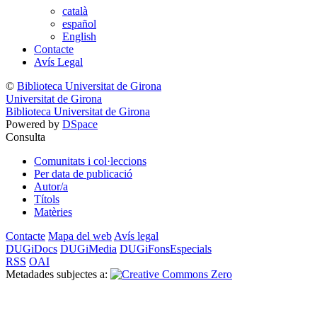
català
español
English
Contacte
Avís Legal
©
Biblioteca Universitat de Girona
Universitat de Girona
Biblioteca Universitat de Girona
Powered by
DSpace
Consulta
Comunitats i col·leccions
Per data de publicació
Autor/a
Títols
Matèries
Contacte
Mapa del web
Avís legal
DUGiDocs
DUGiMedia
DUGiFonsEspecials
RSS
OAI
Metadades subjectes a: