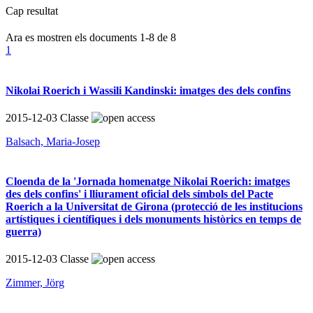
Cap resultat
Ara es mostren els documents
1-8
de
8
1
Nikolai Roerich i Wassili Kandinski: imatges des dels confins
2015-12-03
Classe
Balsach, Maria-Josep
Cloenda de la 'Jornada homenatge Nikolai Roerich: imatges
des dels confins' i lliurament oficial dels símbols del Pacte
Roerich a la Universitat de Girona (protecció de les institucions
artístiques i científiques i dels monuments històrics en temps de
guerra)
2015-12-03
Classe
Zimmer, Jörg