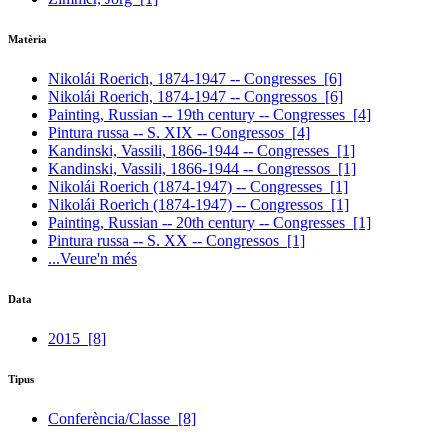
Matèria
Nikolái Roerich, 1874-1947 -- Congresses
[6]
Nikolái Roerich, 1874-1947 -- Congressos
[6]
Painting, Russian -- 19th century -- Congresses
[4]
Pintura russa -- S. XIX -- Congressos
[4]
Kandinski, Vassili, 1866-1944 -- Congresses
[1]
Kandinski, Vassili, 1866-1944 -- Congressos
[1]
Nikolái Roerich (1874-1947) -- Congresses
[1]
Nikolái Roerich (1874-1947) -- Congressos
[1]
Painting, Russian -- 20th century -- Congresses
[1]
Pintura russa -- S. XX -- Congressos
[1]
...Veure'n més
Data
2015
[8]
Tipus
Conferència/Classe
[8]