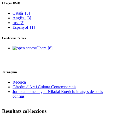
Llengua (ISO)
Català
[5]
Anglès
[3]
rus
[2]
Espanyol
[1]
Condicions d'accés
Obert
[8]
Jerarquia
Recerca
Càtedra d'Art i Cultura Contemporanis
Jornada homenatge - Nikolai Roerich: imatges des dels
confins
Resultats col·leccions