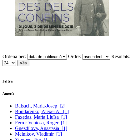
Ordena per:
Ordre:
Resultats:
Filtra
Autor/a
Balsach, Maria-Josep
[2]
Bondarenko, Alexei A.
[1]
Faxedas, Maria Lluïsa
[1]
Ferrer Ventosa, Roger
[1]
Gnezdilova, Anastasia
[1]
Melnikov, Vladimir
[1]
Zimmer, Jörg
[1]