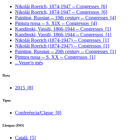
Nikolái Roerich, 1874-1947 -- Congresses
[6]
Nikolái Roerich, 1874-1947 -- Congressos
[6]
Painting, Russian -- 19th century -- Congresses
[4]
Pintura russa -- S. XIX -- Congressos
[4]
Kandinski, Vassili, 1866-1944 -- Congresses
[1]
Kandinski, Vassili, 1866-1944 -- Congressos
[1]
Nikolái Roerich (1874-1947) -- Congresses
[1]
Nikolái Roerich (1874-1947) -- Congressos
[1]
Painting, Russian -- 20th century -- Congresses
[1]
Pintura russa -- S. XX -- Congressos
[1]
...Veure'n més
Data
2015
[8]
Tipus
Conferència/Classe
[8]
Llengua (ISO)
Català
[5]