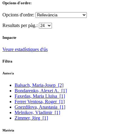
Opcions d'ordre:
Opcions d'ordre:
Resultats per pàg.:
Impacte
Veure estadístiques d'ús
Filtra
Autor/a
Balsach, Maria-Josep
[2]
Bondarenko, Alexei A.
[1]
Faxedas, Maria Lluïsa
[1]
Ferrer Ventosa, Roger
[1]
Gnezdilova, Anastasia
[1]
Melnikov, Vladimir
[1]
Zimmer, Jörg
[1]
Matèria