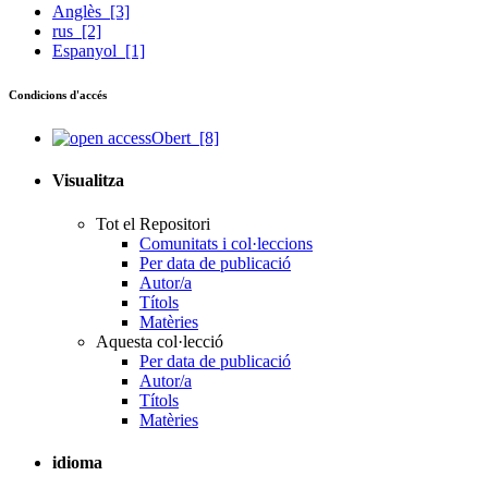
Anglès
[3]
rus
[2]
Espanyol
[1]
Condicions d'accés
Obert
[8]
Visualitza
Tot el Repositori
Comunitats i col·leccions
Per data de publicació
Autor/a
Títols
Matèries
Aquesta col·lecció
Per data de publicació
Autor/a
Títols
Matèries
idioma