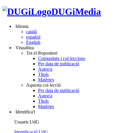
DUGiMedia
Idioma
català
español
English
Visualitza
Tot el Repositori
Comunitats i col·leccions
Per data de publicació
Autor/a
Títols
Matèries
Aquesta col·lecció
Per data de publicació
Autor/a
Títols
Matèries
Identifica't
Usuaris UdG
Identificació UdG