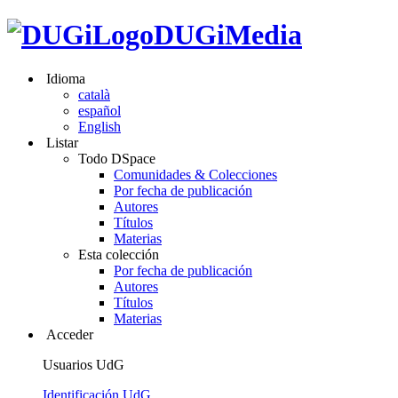
DUGiMedia
Idioma
català
español
English
Listar
Todo DSpace
Comunidades & Colecciones
Por fecha de publicación
Autores
Títulos
Materias
Esta colección
Por fecha de publicación
Autores
Títulos
Materias
Acceder
Usuarios UdG
Identificación UdG