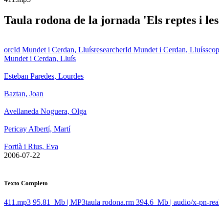
Taula rodona de la jornada 'Els reptes i le
orcId Mundet i Cerdan, Lluís
researcherId Mundet i Cerdan, Lluís
scop
Mundet i Cerdan, Lluís
Esteban Paredes, Lourdes
Baztan, Joan
Avellaneda Noguera, Olga
Pericay Albertí, Martí
Fortià i Rius, Eva
​ 2006-07-22
Texto Completo
411.mp3
95.81 Mb | MP3
taula rodona.rm
394.6 Mb | audio/x-pn-rea