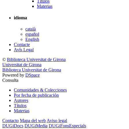
Títulos
Materias
idioma
català
español
English
Contacte
Avís Legal
©
Biblioteca Universitat de Girona
Universitat de Girona
Biblioteca Universitat de Girona
Powered by
DSpace
Consulta
Comunidades & Colecciones
Por fecha de publicación
Autores
Títulos
Materias
Contacto
Mapa del web
Aviso legal
DUGiDocs
DUGiMedia
DUGiFonsEspecials