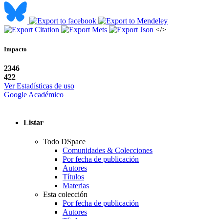
</>
Impacto
2346
422
Ver Estadísticas de uso
Google Académico
Listar
Todo DSpace
Comunidades & Colecciones
Por fecha de publicación
Autores
Títulos
Materias
Esta colección
Por fecha de publicación
Autores