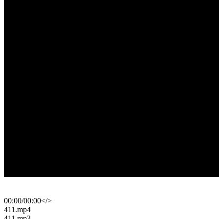
00:00
/
00:00
</>
​411.mp4
​411.mp3