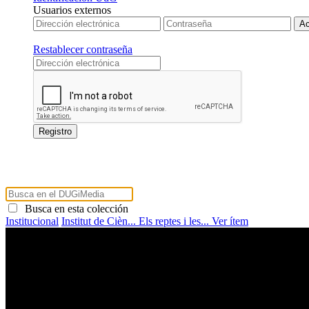
Usuarios externos
Restablecer contraseña
Busca en esta colección
Institucional
Institut de Cièn...
Els reptes i les...
Ver ítem