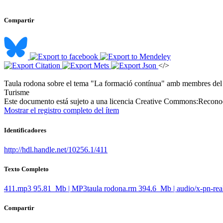
Compartir
</>
Taula rodona sobre el tema "La formació contínua" amb membres del
Turisme ​
Este documento está sujeto a una licencia Creative Commons:
Reconoc
Mostrar el registro completo del ítem
Identificadores
http://hdl.handle.net/10256.1/411
Texto Completo
411.mp3
95.81 Mb | MP3
taula rodona.rm
394.6 Mb | audio/x-pn-rea
Compartir