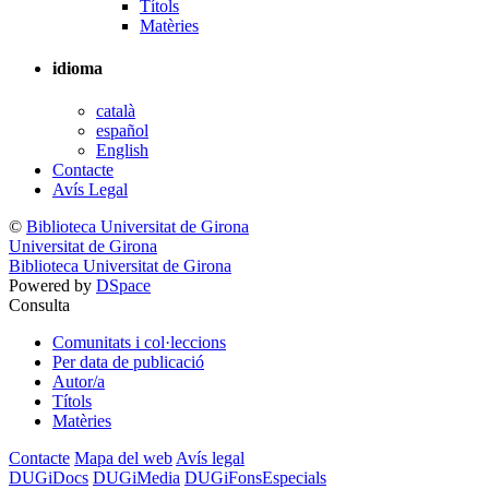
Títols
Matèries
idioma
català
español
English
Contacte
Avís Legal
©
Biblioteca Universitat de Girona
Universitat de Girona
Biblioteca Universitat de Girona
Powered by
DSpace
Consulta
Comunitats i col·leccions
Per data de publicació
Autor/a
Títols
Matèries
Contacte
Mapa del web
Avís legal
DUGiDocs
DUGiMedia
DUGiFonsEspecials