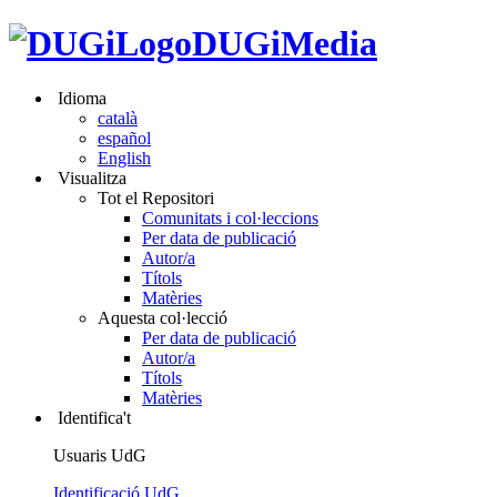
DUGiMedia
Idioma
català
español
English
Visualitza
Tot el Repositori
Comunitats i col·leccions
Per data de publicació
Autor/a
Títols
Matèries
Aquesta col·lecció
Per data de publicació
Autor/a
Títols
Matèries
Identifica't
Usuaris UdG
Identificació UdG