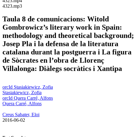
​4323.mp4
​4323.mp3
Taula 8 de comunicacions: Witold
Gombrowicz’s literary work in Spain:
methodology and theoretical background;
Josep Pla i la defensa de la literatura
catalana durant la postguerra i La figura
de Sòcrates en l’obra de Llorenç
Villalonga: Diàlegs socràtics i Xantipa
orcId Stasiakiewicz, Zofia
Stasiakiewicz, Zofia
orcId Quera Carré, Alfons
Quera Carré, Alfons
Creus Sabater, Eloi
​ 2016-06-02