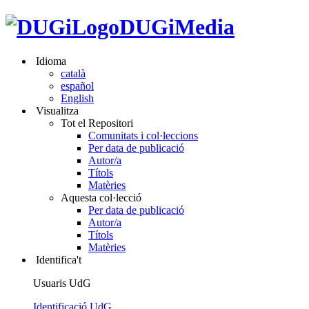
DUGiMedia
Idioma
català
español
English
Visualitza
Tot el Repositori
Comunitats i col·leccions
Per data de publicació
Autor/a
Títols
Matèries
Aquesta col·lecció
Per data de publicació
Autor/a
Títols
Matèries
Identifica't
Usuaris UdG
Identificació UdG