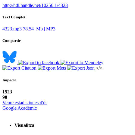
http://hdl.handle.net/10256.1/4323
Text Complet
4323.mp3
78.54 Mb | MP3
Compartir
</>
Impacte
1523
90
Veure estadístiques d'ús
Google Acadèmic
Visualitza