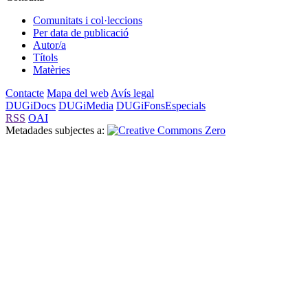
Comunitats i col·leccions
Per data de publicació
Autor/a
Títols
Matèries
Contacte
Mapa del web
Avís legal
DUGiDocs
DUGiMedia
DUGiFonsEspecials
RSS
OAI
Metadades subjectes a: