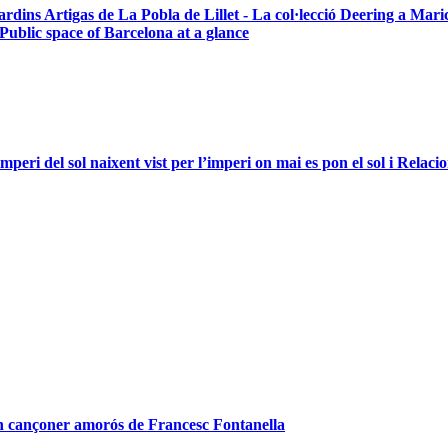
ins Artigas de La Pobla de Lillet - La col·lecció Deering a Marice
Public space of Barcelona at a glance
peri del sol naixent vist per l’imperi on mai es pon el sol i Relaci
n cançoner amorós de Francesc Fontanella