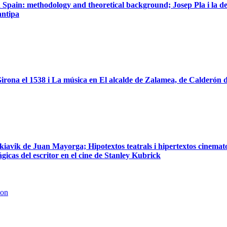
pain: methodology and theoretical background; Josep Pla i la defe
antipa
irona el 1538 i La música en El alcalde de Zalamea, de Calderón 
avik de Juan Mayorga; Hipotextos teatrals i hipertextos cinematogr
ágicas del escritor en el cine de Stanley Kubrick
son