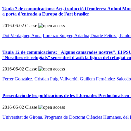
Taula 7 de comunicacions: Art, traducció i fronteres: Antoni Munt
a porta d’entrada a Europa de l’art brasiler
2016-06-02
Classe
Dot Verdaguer, Anna
Lorenzo Sunyer, Ariadna
Duarte Feitoza, Paulo
Taula 12 de comunicacions: "Alguns camarades nostres". El PSU a 
“Nosaltres els refugiats” sense dret d´asil: la figura del refugia
2016-06-02
Classe
Ferrer González, Cristian
Puig Vallverdú, Guillem
Fernández Salcedo
Presentació de les publicacions de les I Jornades Predoctorals 
2016-06-02
Classe
Universitat de Girona. Programa de Doctorat Ciències Humanes, del P