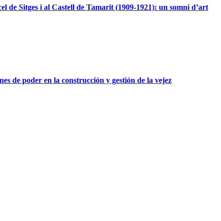
l de Sitges i al Castell de Tamarit (1909-1921): un somni d’art
ones de poder en la construcción y gestión de la vejez