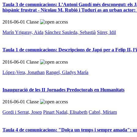
Taula 3 de comunicacions: L’Antoni Gaudí més desconegut: els Jard
hispànic frustrat - Nicolau M. Rubió i Tudurí as an urban actor: 
2016-06-01
Classe
Marín Yrigaray, Aida
Sánchez Sauleda, Sebastià
Sürer, Idil
Taula 1 de comunicacions: Descripcions de Japó per a Felip II, l’im
2016-06-01
Classe
López-Vera, Jonathan
Rangel, Gladys María
Inauguració de les II Jornades Predoctorals en Humanitats
2016-06-01
Classe
Gordi i Serrat, Josep
Pinart Nadal, Elisabeth
Cabré, Míriam
Taula 4 de comunicacions: "Dolça un temps i sempre amada": u