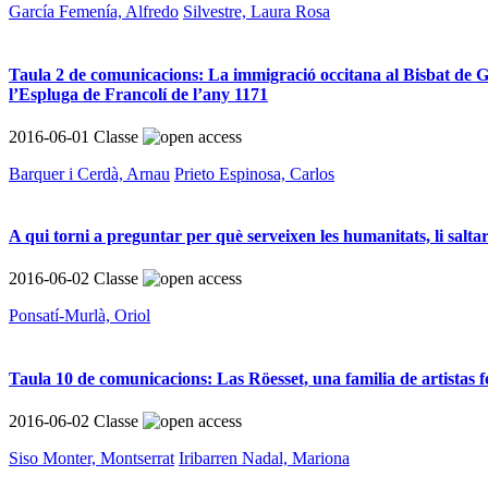
García Femenía, Alfredo
Silvestre, Laura Rosa
Taula 2 de comunicacions: La immigració occitana al Bisbat de Gir
l’Espluga de Francolí de l’any 1171
2016-06-01
Classe
Barquer i Cerdà, Arnau
Prieto Espinosa, Carlos
A qui torni a preguntar per què serveixen les humanitats, li salt
2016-06-02
Classe
Ponsatí-Murlà, Oriol
Taula 10 de comunicacions: Las Röesset, una familia de artistas fem
2016-06-02
Classe
Siso Monter, Montserrat
Iribarren Nadal, Mariona