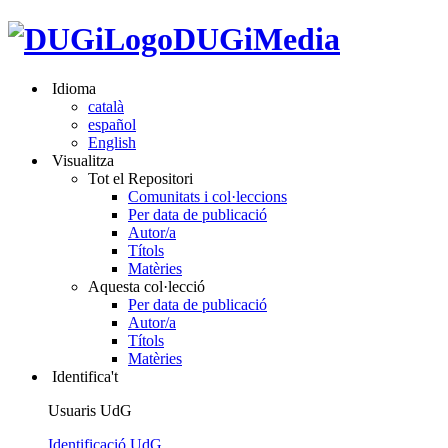
DUGiMedia
Idioma
català
español
English
Visualitza
Tot el Repositori
Comunitats i col·leccions
Per data de publicació
Autor/a
Títols
Matèries
Aquesta col·lecció
Per data de publicació
Autor/a
Títols
Matèries
Identifica't
Usuaris UdG
Identificació UdG