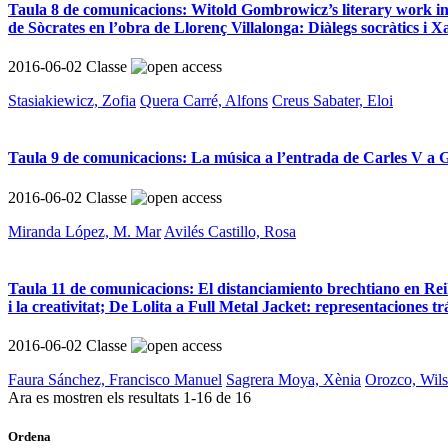
Taula 8 de comunicacions: Witold Gombrowicz’s literary work in S
de Sòcrates en l’obra de Llorenç Villalonga: Diàlegs socràtics i X
2016-06-02
Classe
Stasiakiewicz, Zofia
Quera Carré, Alfons
Creus Sabater, Eloi
Taula 9 de comunicacions: La música a l’entrada de Carles V a G
2016-06-02
Classe
Miranda López, M. Mar
Avilés Castillo, Rosa
Taula 11 de comunicacions: El distanciamiento brechtiano en Reiki
i la creativitat; De Lolita a Full Metal Jacket: representaciones tr
2016-06-02
Classe
Faura Sánchez, Francisco Manuel
Sagrera Moya, Xènia
Orozco, Wil
Ara es mostren els resultats
1
-
16
de
16
Ordena