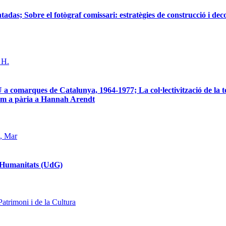
adas; Sobre el fotògraf comissari: estratègies de construcció i de
 H.
comarques de Catalunya, 1964-1977; La col·lectivització de la terr
t com a pària a Hannah Arendt
, Mar
en Humanitats (UdG)
atrimoni i de la Cultura