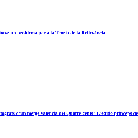
ions: un problema per a la Teoria de la Rellevància
tògrafs d’un metge valencià del Quatre-cents i L'editio princeps