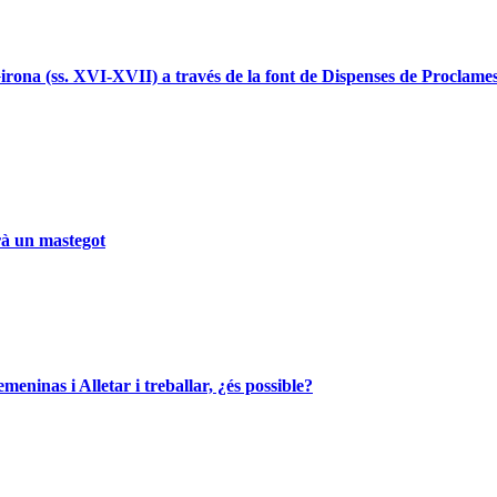
ona (ss. XVI-XVII) a través de la font de Dispenses de Proclames i
arà un mastegot
eninas i Alletar i treballar, ¿és possible?