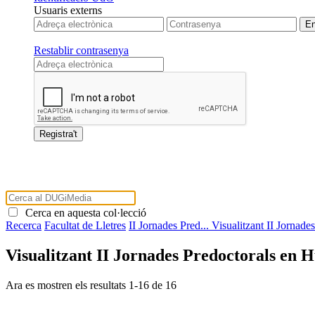
Usuaris externs
Restablir contrasenya
Cerca en aquesta col·lecció
Recerca
Facultat de Lletres
II Jornades Pred...
Visualitzant II Jornade
Visualitzant II Jornades Predoctorals en H
Ara es mostren els resultats
1
-
16
de
16