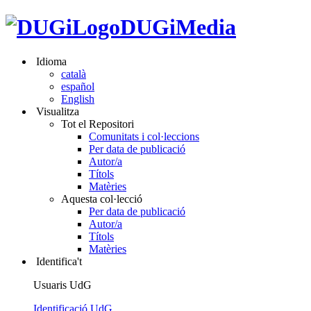
DUGiMedia
Idioma
català
español
English
Visualitza
Tot el Repositori
Comunitats i col·leccions
Per data de publicació
Autor/a
Títols
Matèries
Aquesta col·lecció
Per data de publicació
Autor/a
Títols
Matèries
Identifica't
Usuaris UdG
Identificació UdG