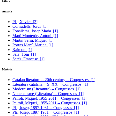
Filtra
Autor/a
Pla, Xavier
[2]
Cornudella, Jordi
[1]
Fonalleras, Josep Maria
[1]
Martí Monterde, Antoni
[1]
Martín Serra, Miquel
[1]
Porras Martí, Marina
[1]
Raimon
[1]
Sala, Toni
[1]
Serés, Francesc
[1]
Matèria
Catalan literature -- 20th century -- Congresses
[1]
Literatura catalana -- S. XX -- Congressos
[1]
Modernism (Literature) -- Congresses
[1]
Noucentisme (Literatura) -- Congressos
[1]
Pairolí, Miquel, 1955-2011 -- Congresses
[1]
Pairolí, Miquel, 1955-2011 -- Congressos
[1]
Pla, Josep, 1897-1981 -- Congresses
[1]
Pla, Josep, 1897-1981 -- Congressos
[1]