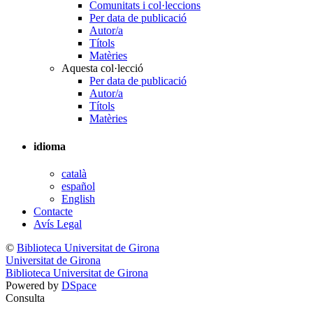
Comunitats i col·leccions
Per data de publicació
Autor/a
Títols
Matèries
Aquesta col·lecció
Per data de publicació
Autor/a
Títols
Matèries
idioma
català
español
English
Contacte
Avís Legal
©
Biblioteca Universitat de Girona
Universitat de Girona
Biblioteca Universitat de Girona
Powered by
DSpace
Consulta