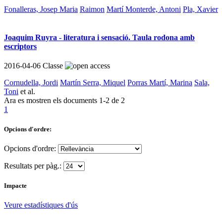
Fonalleras, Josep Maria
Raimon
Martí Monterde, Antoni
Pla, Xavier
Joaquim Ruyra - literatura i sensació. Taula rodona amb
escriptors
2016-04-06
Classe
Cornudella, Jordi
Martín Serra, Miquel
Porras Martí, Marina
Sala,
Toni
et al.
Ara es mostren els documents
1-2
de
2
1
Opcions d'ordre:
Opcions d'ordre:
Resultats per pàg.:
Impacte
Veure estadístiques d'ús