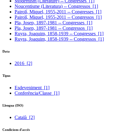
Modernism (Literature) -- Congresses
[1]
Noucentisme (Literatura) -- Congressos
[1]
Pairolí, Miquel, 1955-2011 -- Congresses
[1]
Pairolí, Miquel, 1955-2011 -- Congressos
[1]
Pla, Josep, 1897-1981 -- Congresses
[1]
Pla, Josep, 1897-1981 -- Congressos
[1]
Ruyra, Joaquim, 1858-1939 -- Congresses
[1]
Ruyra, Joaquim, 1858-1939 -- Congressos
[1]
Data
2016
[2]
Tipus
Esdeveniment
[1]
Conferència/Classe
[1]
Llengua (ISO)
Català
[2]
Condicions d'accés