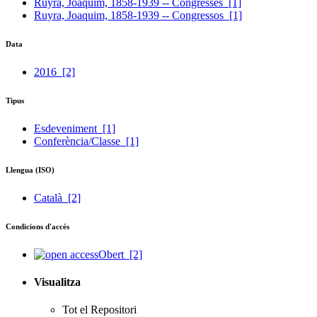
Ruyra, Joaquim, 1858-1939 -- Congresses
[1]
Ruyra, Joaquim, 1858-1939 -- Congressos
[1]
Data
2016
[2]
Tipus
Esdeveniment
[1]
Conferència/Classe
[1]
Llengua (ISO)
Català
[2]
Condicions d'accés
Obert
[2]
Visualitza
Tot el Repositori