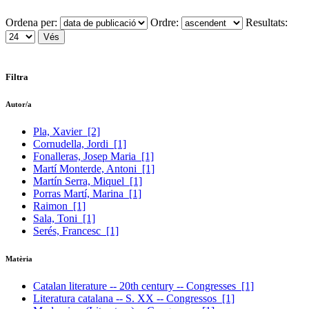
Ordena per:
Ordre:
Resultats:
Filtra
Autor/a
Pla, Xavier
[2]
Cornudella, Jordi
[1]
Fonalleras, Josep Maria
[1]
Martí Monterde, Antoni
[1]
Martín Serra, Miquel
[1]
Porras Martí, Marina
[1]
Raimon
[1]
Sala, Toni
[1]
Serés, Francesc
[1]
Matèria
Catalan literature -- 20th century -- Congresses
[1]
Literatura catalana -- S. XX -- Congressos
[1]