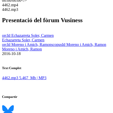
00:00
/
00:00
</>
​4462.mp4
​4462.mp3
Presentació del fòrum Vusiness
orcId Echazarreta Soler, Carmen
Echazarreta Soler, Carmen
orcId Moreno i Amich, Ramon
scopusId Moreno i Amich, Ramon
Moreno i Amich, Ramon
​ 2016-10-18
Text Complet
4462.mp3
5.467 Mb | MP3
Compartir