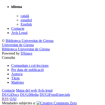
idioma
català
español
English
Contacte
Avís Legal
©
Biblioteca Universitat de Girona
Universitat de Girona
Biblioteca Universitat de Girona
Powered by
DSpace
Consulta
Comunitats i col·leccions
Per data de publicació
Autor/a
Títols
Matèries
Contacte
Mapa del web
Avís legal
DUGiDocs
DUGiMedia
DUGiFonsEspecials
RSS
OAI
Metadades subjectes a: