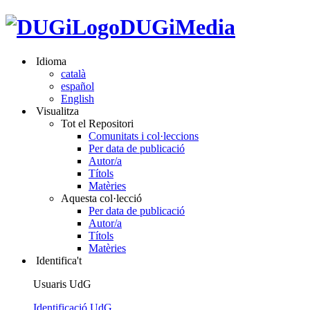
DUGiMedia
Idioma
català
español
English
Visualitza
Tot el Repositori
Comunitats i col·leccions
Per data de publicació
Autor/a
Títols
Matèries
Aquesta col·lecció
Per data de publicació
Autor/a
Títols
Matèries
Identifica't
Usuaris UdG
Identificació UdG