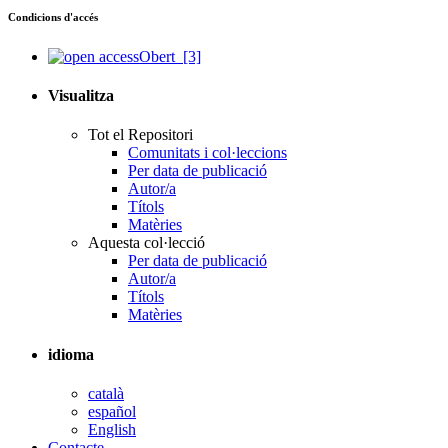
Condicions d'accés
Obert
[3]
Visualitza
Tot el Repositori
Comunitats i col·leccions
Per data de publicació
Autor/a
Títols
Matèries
Aquesta col·lecció
Per data de publicació
Autor/a
Títols
Matèries
idioma
català
español
English
Contacte