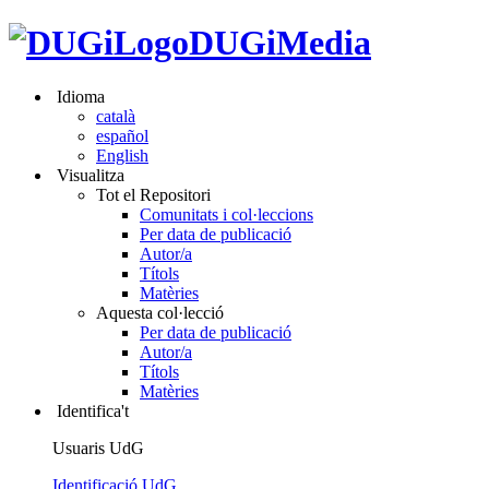
DUGiMedia
Idioma
català
español
English
Visualitza
Tot el Repositori
Comunitats i col·leccions
Per data de publicació
Autor/a
Títols
Matèries
Aquesta col·lecció
Per data de publicació
Autor/a
Títols
Matèries
Identifica't
Usuaris UdG
Identificació UdG