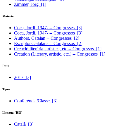
Zimmer, Jörg
[1]
Matèria
Coca, Jordi, 1947- -- Congresses
[3]
Coca, Jordi, 1947- -- Congressos
[3]
Authors, Catalan -- Congresses
[2]
Escriptors catalans -- Congressos
[2]
Creació literària, artística, etc -- Congressos
[1]
Creation (Literary, artistic, etc.) -- Congresses
[1]
Data
2017
[3]
Tipus
Conferència/Classe
[3]
Llengua (ISO)
Català
[3]