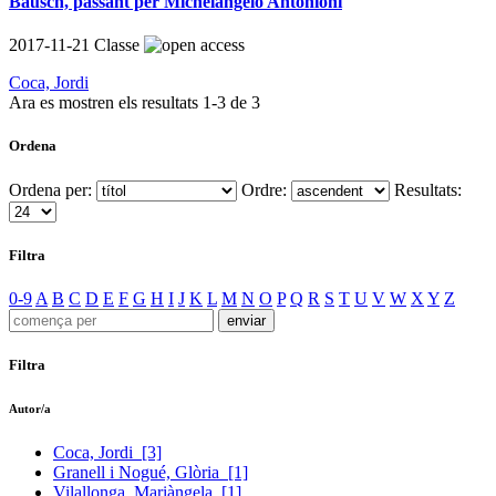
Bausch, passant per Michelangelo Antonioni
2017-11-21
Classe
Coca, Jordi
Ara es mostren els resultats
1
-
3
de
3
Ordena
Ordena per:
Ordre:
Resultats:
Filtra
0-9
A
B
C
D
E
F
G
H
I
J
K
L
M
N
O
P
Q
R
S
T
U
V
W
X
Y
Z
Filtra
Autor/a
Coca, Jordi
[3]
Granell i Nogué, Glòria
[1]
Vilallonga, Mariàngela
[1]