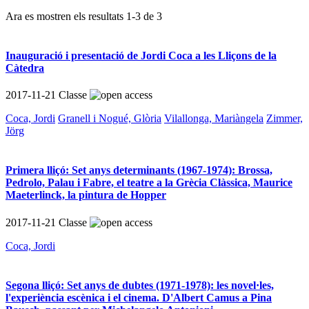
Ara es mostren els resultats
1
-
3
de
3
Inauguració i presentació de Jordi Coca a les Lliçons de la
Càtedra
2017-11-21
Classe
Coca, Jordi
Granell i Nogué, Glòria
Vilallonga, Mariàngela
Zimmer,
Jörg
Primera lliçó: Set anys determinants (1967-1974): Brossa,
Pedrolo, Palau i Fabre, el teatre a la Grècia Clàssica, Maurice
Maeterlinck, la pintura de Hopper
2017-11-21
Classe
Coca, Jordi
Segona lliçó: Set anys de dubtes (1971-1978): les novel·les,
l'experiència escènica i el cinema. D'Albert Camus a Pina