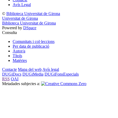
Avís Legal
©
Biblioteca Universitat de Girona
Universitat de Girona
Biblioteca Universitat de Girona
Powered by
DSpace
Consulta
Comunitats i col·leccions
Per data de publicació
Autor/a
Títols
Matèries
Contacte
Mapa del web
Avís legal
DUGiDocs
DUGiMedia
DUGiFonsEspecials
RSS
OAI
Metadades subjectes a: