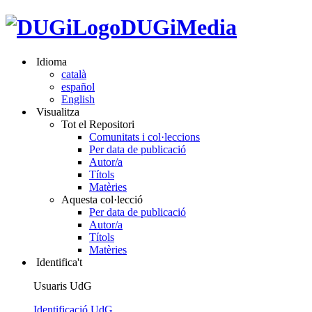
DUGiMedia
Idioma
català
español
English
Visualitza
Tot el Repositori
Comunitats i col·leccions
Per data de publicació
Autor/a
Títols
Matèries
Aquesta col·lecció
Per data de publicació
Autor/a
Títols
Matèries
Identifica't
Usuaris UdG
Identificació UdG