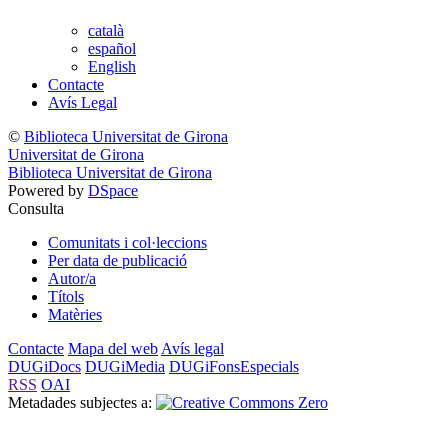
català
español
English
Contacte
Avís Legal
©
Biblioteca Universitat de Girona
Universitat de Girona
Biblioteca Universitat de Girona
Powered by
DSpace
Consulta
Comunitats i col·leccions
Per data de publicació
Autor/a
Títols
Matèries
Contacte
Mapa del web
Avís legal
DUGiDocs
DUGiMedia
DUGiFonsEspecials
RSS
OAI
Metadades subjectes a: