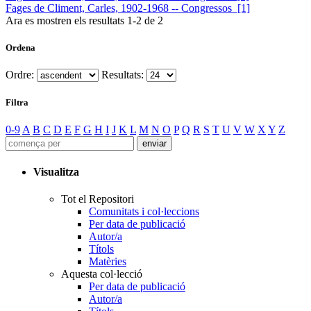
Fages de Climent, Carles, 1902-1968 -- Congressos [1]
Ara es mostren els resultats
1
-
2
de
2
Ordena
Ordre:
Resultats:
Filtra
0-9
A
B
C
D
E
F
G
H
I
J
K
L
M
N
O
P
Q
R
S
T
U
V
W
X
Y
Z
Visualitza
Tot el Repositori
Comunitats i col·leccions
Per data de publicació
Autor/a
Títols
Matèries
Aquesta col·lecció
Per data de publicació
Autor/a