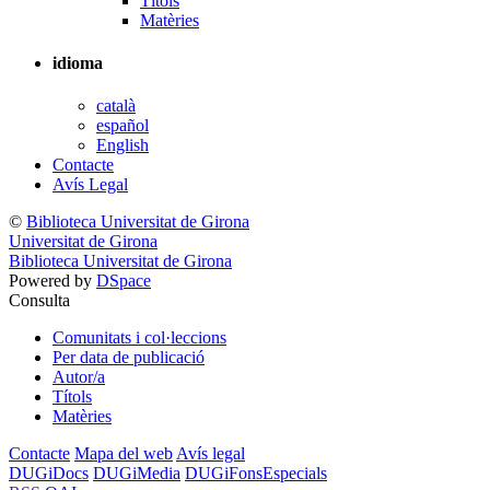
Títols
Matèries
idioma
català
español
English
Contacte
Avís Legal
©
Biblioteca Universitat de Girona
Universitat de Girona
Biblioteca Universitat de Girona
Powered by
DSpace
Consulta
Comunitats i col·leccions
Per data de publicació
Autor/a
Títols
Matèries
Contacte
Mapa del web
Avís legal
DUGiDocs
DUGiMedia
DUGiFonsEspecials