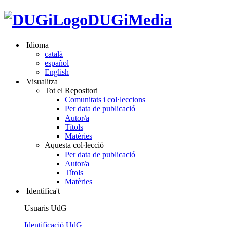
DUGiMedia
Idioma
català
español
English
Visualitza
Tot el Repositori
Comunitats i col·leccions
Per data de publicació
Autor/a
Títols
Matèries
Aquesta col·lecció
Per data de publicació
Autor/a
Títols
Matèries
Identifica't
Usuaris UdG
Identificació UdG