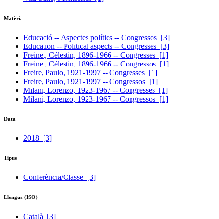
Matèria
Educació -- Aspectes polítics -- Congressos
[3]
Education -- Political aspects -- Congresses
[3]
Freinet, Célestin, 1896-1966 -- Congresses
[1]
Freinet, Célestin, 1896-1966 -- Congressos
[1]
Freire, Paulo, 1921-1997 -- Congresses
[1]
Freire, Paulo, 1921-1997 -- Congressos
[1]
Milani, Lorenzo, 1923-1967 -- Congresses
[1]
Milani, Lorenzo, 1923-1967 -- Congressos
[1]
Data
2018
[3]
Tipus
Conferència/Classe
[3]
Llengua (ISO)
Català
[3]