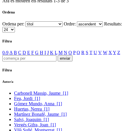
Ara es mostren els resultats
1
-
3
de
3
Ordena
Ordena per:
Ordre:
Resultats:
Filtra
0-9
A
B
C
D
E
F
G
H
I
J
K
L
M
N
O
P
Q
R
S
T
U
V
W
X
Y
Z
Filtra
Autor/a
Carbonell Massip, Jaume
[1]
Feu, Jordi
[1]
Gómez Mundo, Anna
[1]
Huertas, Nerea
[1]
Martínez Bonafé, Jaume
[1]
Salvi, Joaquim
[1]
Vergés Gifra, Joan
[1]
Vilà Suñé, Montserrat
[1]