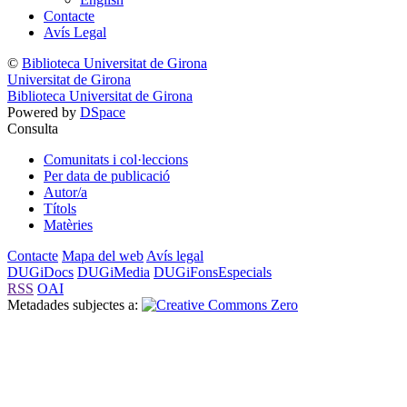
Contacte
Avís Legal
©
Biblioteca Universitat de Girona
Universitat de Girona
Biblioteca Universitat de Girona
Powered by
DSpace
Consulta
Comunitats i col·leccions
Per data de publicació
Autor/a
Títols
Matèries
Contacte
Mapa del web
Avís legal
DUGiDocs
DUGiMedia
DUGiFonsEspecials
RSS
OAI
Metadades subjectes a: