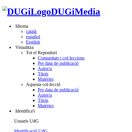
DUGiMedia
Idioma
català
español
English
Visualitza
Tot el Repositori
Comunitats i col·leccions
Per data de publicació
Autor/a
Títols
Matèries
Aquesta col·lecció
Per data de publicació
Autor/a
Títols
Matèries
Identifica't
Usuaris UdG
Identificació UdG