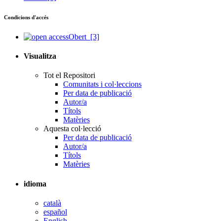
Condicions d'accés
Obert
[3]
Visualitza
Tot el Repositori
Comunitats i col·leccions
Per data de publicació
Autor/a
Títols
Matèries
Aquesta col·lecció
Per data de publicació
Autor/a
Títols
Matèries
idioma
català
español
English