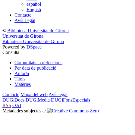
español
English
Contacte
Avís Legal
©
Biblioteca Universitat de Girona
Universitat de Girona
Biblioteca Universitat de Girona
Powered by
DSpace
Consulta
Comunitats i col·leccions
Per data de publicació
Autor/a
Títols
Matèries
Contacte
Mapa del web
Avís legal
DUGiDocs
DUGiMedia
DUGiFonsEspecials
RSS
OAI
Metadades subjectes a: