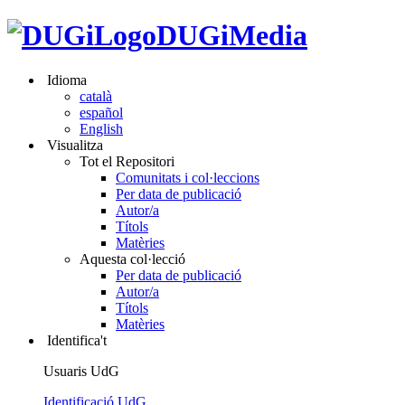
DUGiMedia
Idioma
català
español
English
Visualitza
Tot el Repositori
Comunitats i col·leccions
Per data de publicació
Autor/a
Títols
Matèries
Aquesta col·lecció
Per data de publicació
Autor/a
Títols
Matèries
Identifica't
Usuaris UdG
Identificació UdG