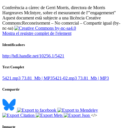
Conferència a càrrec de Gerri Morris, directora de Morris
Hargreaves McIntyre, sobre el mesurament de l'"engagemenet" ​
Aquest document està subjecte a una llicència Creative
Commons:
Reconeixement – No comercial – Compartir igual (by-
nc-sa)
Mostra el registre complet de l'element
Identificadors
http://hdl.handle.net/10256.1/5421
Text Complet
5421.mp3
73.81 Mb | MP3
5421-02.mp3
73.81 Mb | MP3
Compartir
</>
Impacte