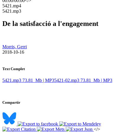
00:00
/
00:00
</>
​5421.mp4
​5421.mp3
De la satisfacció a l'engagement
Morris, Gerri
​ 2018-10-16
Text Complet
5421.mp3
73.81 Mb | MP3
5421-02.mp3
73.81 Mb | MP3
Compartir
</>