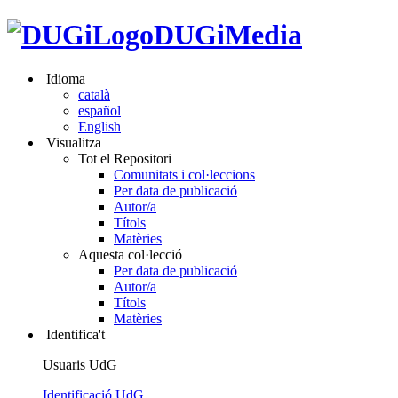
DUGiMedia
Idioma
català
español
English
Visualitza
Tot el Repositori
Comunitats i col·leccions
Per data de publicació
Autor/a
Títols
Matèries
Aquesta col·lecció
Per data de publicació
Autor/a
Títols
Matèries
Identifica't
Usuaris UdG
Identificació UdG