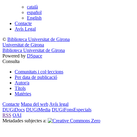
català
español
English
Contacte
Avís Legal
©
Biblioteca Universitat de Girona
Universitat de Girona
Biblioteca Universitat de Girona
Powered by
DSpace
Consulta
Comunitats i col·leccions
Per data de publicació
Autor/a
Títols
Matèries
Contacte
Mapa del web
Avís legal
DUGiDocs
DUGiMedia
DUGiFonsEspecials
RSS
OAI
Metadades subjectes a: