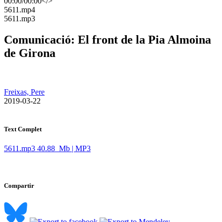
00:00
/
00:00
</>
​5611.mp4
​5611.mp3
Comunicació: El front de la Pia Almoina
de Girona
Freixas, Pere
​ 2019-03-22
Text Complet
5611.mp3
40.88 Mb | MP3
Compartir