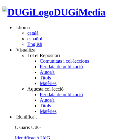
DUGiMedia
Idioma
català
español
English
Visualitza
Tot el Repositori
Comunitats i col·leccions
Per data de publicació
Autor/a
Títols
Matèries
Aquesta col·lecció
Per data de publicació
Autor/a
Títols
Matèries
Identifica't
Usuaris UdG
Identificació UdG