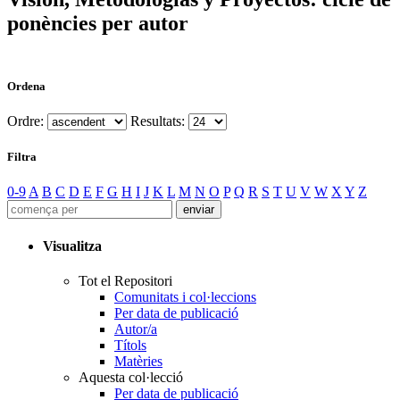
ponències per autor
Ordena
Ordre:
Resultats:
Filtra
0-9
A
B
C
D
E
F
G
H
I
J
K
L
M
N
O
P
Q
R
S
T
U
V
W
X
Y
Z
Visualitza
Tot el Repositori
Comunitats i col·leccions
Per data de publicació
Autor/a
Títols
Matèries
Aquesta col·lecció
Per data de publicació