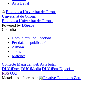
Avís Legal
©
Biblioteca Universitat de Girona
Universitat de Girona
Biblioteca Universitat de Girona
Powered by
DSpace
Consulta
Comunitats i col·leccions
Per data de publicació
Autor/a
Títols
Matèries
Contacte
Mapa del web
Avís legal
DUGiDocs
DUGiMedia
DUGiFonsEspecials
RSS
OAI
Metadades subjectes a: