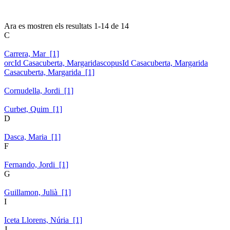
Ara es mostren els resultats
1
-
14
de
14
C
Carrera, Mar [1]
orcId Casacuberta, Margarida
scopusId Casacuberta, Margarida
Casacuberta, Margarida [1]
Cornudella, Jordi [1]
Curbet, Quim [1]
D
Dasca, Maria [1]
F
Fernando, Jordi [1]
G
Guillamon, Julià [1]
I
Iceta Llorens, Núria [1]
J