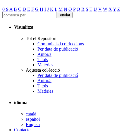
0-9
A
B
C
D
E
F
G
H
I
J
K
L
M
N
O
P
Q
R
S
T
U
V
W
X
Y
Z
Visualitza
Tot el Repositori
Comunitats i col·leccions
Per data de publicació
Autor/a
Títols
Matèries
Aquesta col·lecció
Per data de publicació
Autor/a
Títols
Matèries
idioma
català
español
English
Contacte