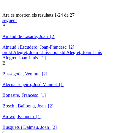
Ara es mostren els resultats
1
-
24
de
27
següent
A
Ainaud de Lasarte, Joan [2]
Ainaud i Escudero, Joan-Francesc [2]
orcId Alegret, Joan Lluís
scopusId Alegret, Joan Lluís
Alegret, Joan Lluís [1]
B
Bassegoda, Ventura [2]
Blecua Teijeiro, José Manuel [1]
Bonastre, Francesc [1]
Bosch i Ballbona, Joan [2]
Brown, Kenneth [1]
Busquets i Dalmau, Joan [2]
G