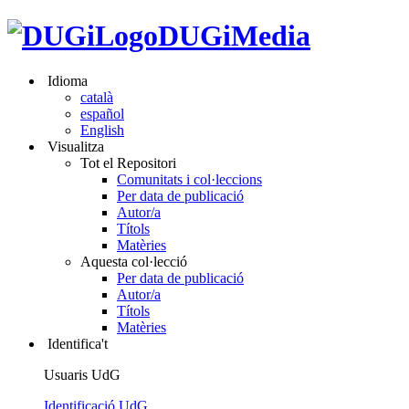
DUGiMedia
Idioma
català
español
English
Visualitza
Tot el Repositori
Comunitats i col·leccions
Per data de publicació
Autor/a
Títols
Matèries
Aquesta col·lecció
Per data de publicació
Autor/a
Títols
Matèries
Identifica't
Usuaris UdG
Identificació UdG