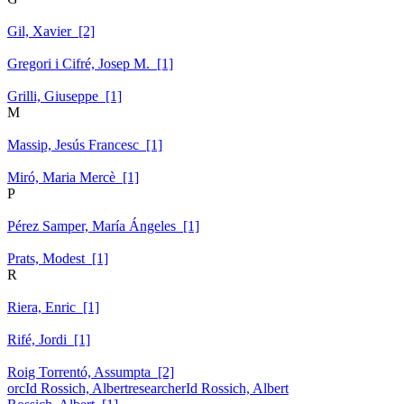
Gil, Xavier [2]
Gregori i Cifré, Josep M. [1]
Grilli, Giuseppe [1]
M
Massip, Jesús Francesc [1]
Miró, Maria Mercè [1]
P
Pérez Samper, María Ángeles [1]
Prats, Modest [1]
R
Riera, Enric [1]
Rifé, Jordi [1]
Roig Torrentó, Assumpta [2]
orcId Rossich, Albert
researcherId Rossich, Albert