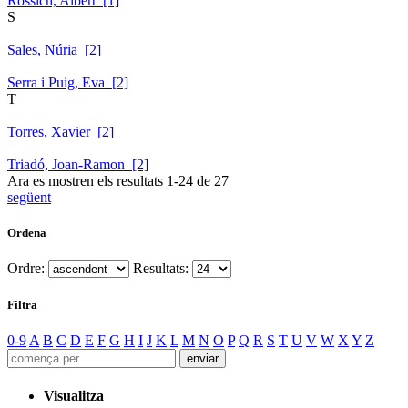
Rossich, Albert [1]
S
Sales, Núria [2]
Serra i Puig, Eva [2]
T
Torres, Xavier [2]
Triadó, Joan-Ramon [2]
Ara es mostren els resultats
1
-
24
de
27
següent
Ordena
Ordre:
Resultats:
Filtra
0-9
A
B
C
D
E
F
G
H
I
J
K
L
M
N
O
P
Q
R
S
T
U
V
W
X
Y
Z
Visualitza