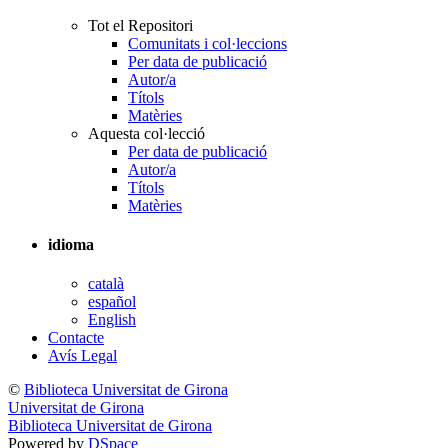
Tot el Repositori
Comunitats i col·leccions
Per data de publicació
Autor/a
Títols
Matèries
Aquesta col·lecció
Per data de publicació
Autor/a
Títols
Matèries
idioma
català
español
English
Contacte
Avís Legal
©
Biblioteca Universitat de Girona
Universitat de Girona
Biblioteca Universitat de Girona
Powered by
DSpace