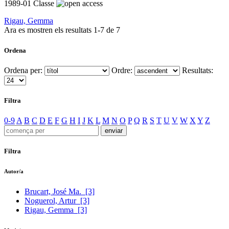
1989-01
Classe
Rigau, Gemma
Ara es mostren els resultats
1
-
7
de
7
Ordena
Ordena per:
Ordre:
Resultats:
Filtra
0-9
A
B
C
D
E
F
G
H
I
J
K
L
M
N
O
P
Q
R
S
T
U
V
W
X
Y
Z
Filtra
Autor/a
Brucart, José Ma.
[3]
Noguerol, Artur
[3]
Rigau, Gemma
[3]