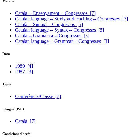
Matèria
Català -- Ensenyament -- Congressos
[7]
Catalan language -- Study and teaching -- Congresses
[7]
Català -- Sintaxi -- Congressos
[5]
Catalan language -- Syntax -- Congresses
[5]
Català -- Gramàtica -- Congressos
[3]
Catalan language -- Grammar -- Congresses
[3]
Data
1989
[4]
1987
[3]
Tipus
Conferència/Classe
[7]
Llengua (ISO)
Català
[7]
Condicions d'accés