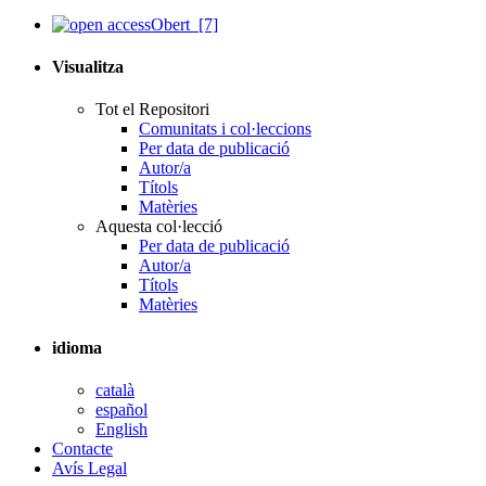
Obert
[7]
Visualitza
Tot el Repositori
Comunitats i col·leccions
Per data de publicació
Autor/a
Títols
Matèries
Aquesta col·lecció
Per data de publicació
Autor/a
Títols
Matèries
idioma
català
español
English
Contacte
Avís Legal