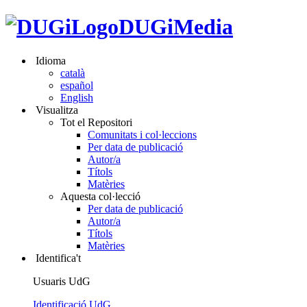
DUGiMedia
Idioma
català
español
English
Visualitza
Tot el Repositori
Comunitats i col·leccions
Per data de publicació
Autor/a
Títols
Matèries
Aquesta col·lecció
Per data de publicació
Autor/a
Títols
Matèries
Identifica't
Usuaris UdG
Identificació UdG