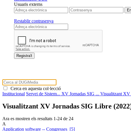
Usuaris externs
Restablir contrasenya
Cerca en aquesta col·lecció
Institucional
Servei de Sistem...
XV Jornadas SIG ...
Visualitzant XV
Visualitzant XV Jornadas SIG Libre (2022
Ara es mostren els resultats
1
-
24
de
24
A
Application software -- Congresses [5]