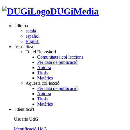
DUGiMedia
Idioma
català
español
English
Visualitza
Tot el Repositori
Comunitats i col·leccions
Per data de publicació
Autor/a
Títols
Matèries
Aquesta col·lecció
Per data de publicació
Autor/a
Títols
Matèries
Identifica't
Usuaris UdG
Identificació UdG