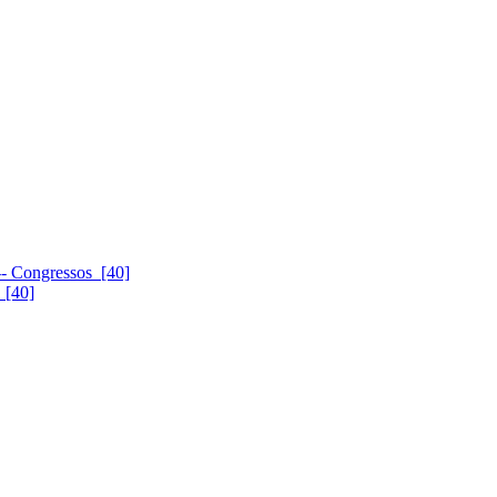
-- Congressos [40]
 [40]