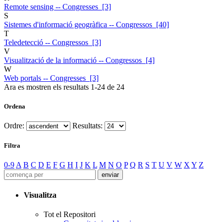
Remote sensing -- Congresses [3]
S
Sistemes d'informació geogràfica -- Congressos [40]
T
Teledetecció -- Congressos [3]
V
Visualització de la informació -- Congressos [4]
W
Web portals -- Congresses [3]
Ara es mostren els resultats
1
-
24
de
24
Ordena
Ordre:
Resultats:
Filtra
0-9
A
B
C
D
E
F
G
H
I
J
K
L
M
N
O
P
Q
R
S
T
U
V
W
X
Y
Z
Visualitza
Tot el Repositori