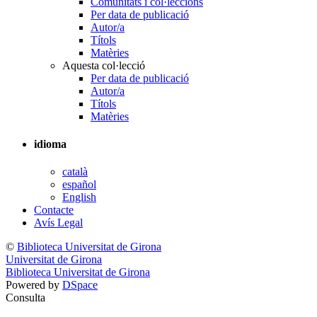
Comunitats i col·leccions
Per data de publicació
Autor/a
Títols
Matèries
Aquesta col·lecció
Per data de publicació
Autor/a
Títols
Matèries
idioma
català
español
English
Contacte
Avís Legal
©
Biblioteca Universitat de Girona
Universitat de Girona
Biblioteca Universitat de Girona
Powered by
DSpace
Consulta