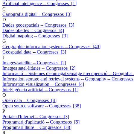
Artificial intelligence -- Congresses [1]
C
Cartografia digital -- Congressos [3]
D
Dades geoespacials -- Congressos [3]
Dades obertes -- Congressos [4]
Digital mapping -- Congresses [3]
G
Geographic information systems -- Congresses [40]
Geospatial data -- Congresses [3]
I
Images-satellite -- Congresses [2]
Imatges satel·litàries -- Congressos [2]
Informació -- Sistemes d'emmagatzematge i recuperació -- Geografia 
Information storage and retrieval systems -- Geography -- Congresses
Information visualization -- Congresses [4]
Intel·ligència artificial -- Congressos [1]
O
Open data -- Congresses [4]
Open source software -- Congresses [38]
P
Portals d'Internet -- Congressos [3]
Programari d'aplicació -- Congressos [5]
Programari lliure -- Congressos [38]
R