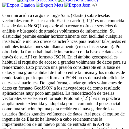
</>
Comunicación a cargo de Jorge Sanz (Elastic) sobre teselas
vectoriales con Elasticsearch. Elasticsearch `{`1`}` es una conocida
base de datos NoSQL capaz de almacenar y ofrecer servicios de
análisis y búsqueda de grandes volúmenes de información. Su
elasticidad permite escalar horizontalmente con facilidad cualquier
instalación e incluso ofrece características para realizar búsquedas en
múltiples instalaciones simultáneamente (cross cluster search). Por
otro lado, la forma habitual de interactuar con la base de datos es a
través de su API en formato JSON. En el ámbito geoespacial es
habitual el requisito de acceso a grandes volúmenes de datos para su
renderizado. Esto provoca una presión considerable en la base de
datos y una gran cantidad de tráfico entre la misma y los motores de
renderizado, por lo que el formato JSON no es demasiado eficiente
en estas situaciones. De igual forma, enviar grandes volúmenes de
datos en formato GeoJSON a los navegadores da como resultado
aplicaciones muy poco amigables. La renderización de teselas
vectoriales servidas en el formato Protobuf`{`2`}` es una práctica
ampliamente extendida y adoptada por la comunidad geoespacial
como una solución óptima para recibir en el navegador de los
usuarios finales grandes volúmenes de datos. Así pues, el equipo de
ingeniería de Elastic ha llevado a cabo recientemente la
implementación de un nuevo punto de entrada en la API de