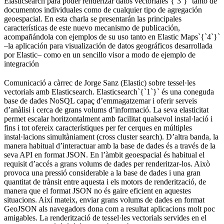
Elasticsearch para poder renderizar datos vectoriales`{`3`}` tanto de
documentos individuales como de cualquier tipo de agregación
geoespacial. En esta charla se presentarán las principales
características de este nuevo mecanismo de publicación,
acompañándola con ejemplos de su uso tanto en Elastic Maps`{`4`}`
–la aplicación para visualización de datos geográficos desarrollada
por Elastic– como en un sencillo visor a modo de ejemplo de
integración ​
Comunicació a càrrec de Jorge Sanz (Elastic) sobre tessel·les
vectorials amb Elasticsearch. Elasticsearch`{`1`}` és una coneguda
base de dades NoSQL capaç d’emmagatzemar i oferir serveis
d’anàlisi i cerca de grans volums d’informació. La seva elasticitat
permet escalar horitzontalment amb facilitat qualsevol instal·lació i
fins i tot ofereix característiques per fer cerques en múltiples
instal·lacions simultàniament (cross cluster search). D’altra banda, la
manera habitual d’interactuar amb la base de dades és a través de la
seva API en format JSON. En l’àmbit geoespacial és habitual el
requisit d’accés a grans volums de dades per renderitzar-los. Això
provoca una pressió considerable a la base de dades i una gran
quantitat de trànsit entre aquesta i els motors de renderització, de
manera que el format JSON no és gaire eficient en aquestes
situacions. Així mateix, enviar grans volums de dades en format
GeoJSON als navegadors dona com a resultat aplicacions molt poc
amigables. La renderització de tessel·les vectorials servides en el