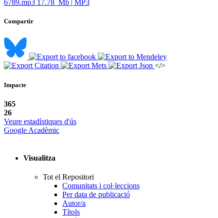
6789.mp3
17.78 Mb | MP3
Compartir
</>
Impacte
365
26
Veure estadístiques d'ús
Google Acadèmic
Visualitza
Tot el Repositori
Comunitats i col·leccions
Per data de publicació
Autor/a
Títols