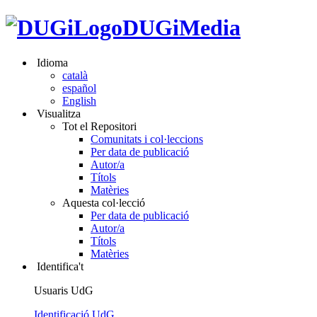
DUGiMedia
Idioma
català
español
English
Visualitza
Tot el Repositori
Comunitats i col·leccions
Per data de publicació
Autor/a
Títols
Matèries
Aquesta col·lecció
Per data de publicació
Autor/a
Títols
Matèries
Identifica't
Usuaris UdG
Identificació UdG