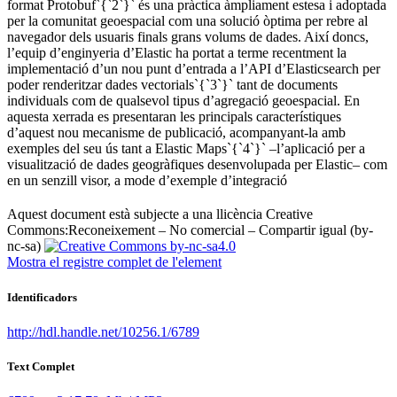
format Protobuf`{`2`}` és una pràctica àmpliament estesa i adoptada
per la comunitat geoespacial com una solució òptima per rebre al
navegador dels usuaris finals grans volums de dades. Així doncs,
l’equip d’enginyeria d’Elastic ha portat a terme recentment la
implementació d’un nou punt d’entrada a l’API d’Elasticsearch per
poder renderitzar dades vectorials`{`3`}` tant de documents
individuals com de qualsevol tipus d’agregació geoespacial. En
aquesta xerrada es presentaran les principals característiques
d’aquest nou mecanisme de publicació, acompanyant-la amb
exemples del seu ús tant a Elastic Maps`{`4`}` –l’aplicació per a
visualització de dades geogràfiques desenvolupada per Elastic– com
en un senzill visor, a mode d’exemple d’integració ​
Aquest document està subjecte a una llicència Creative
Commons:
Reconeixement – No comercial – Compartir igual (by-
nc-sa)
Mostra el registre complet de l'element
Identificadors
http://hdl.handle.net/10256.1/6789
Text Complet