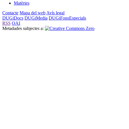
Matèries
Contacte
Mapa del web
Avís legal
DUGiDocs
DUGiMedia
DUGiFonsEspecials
RSS
OAI
Metadades subjectes a: